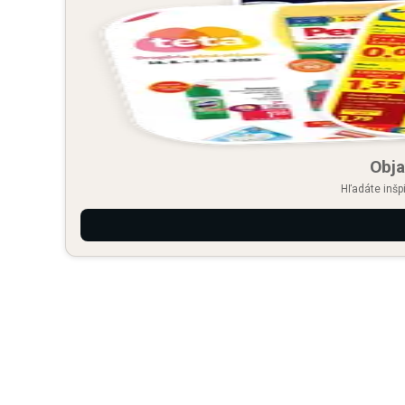
Obja
Hľadáte inšp