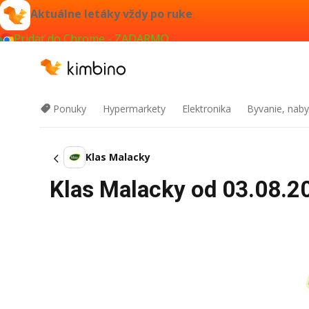
Aktuálne letáky vždy po ruke
Pridať do Chrome - ZADARMO
Ponuky
Hypermarkety
Elektronika
Byvanie, naby
Klas Malacky
Klas Malacky od 03.08.20