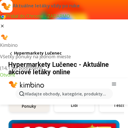
Aktuálne letáky vždy po ruke
Pridať do Chrome - ZADARMO
Kimbino
Hypermarkety Lučenec
Všetky ponuky na jednom mieste
Hypermarkety Lučenec - Aktuálne
(14,1 tis. hodnotení)
akciové letáky online
Otvoriť
Hľadajte obchody, kategórie, produkty...
Lidl
Tesco
Ponuky