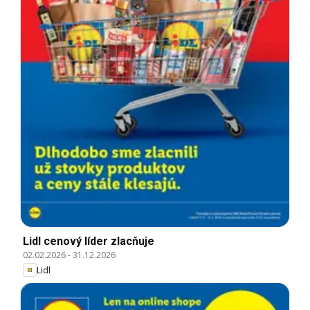
Lidl cenový líder zlacňuje
02.02.2026
-
31.12.2026
Lidl