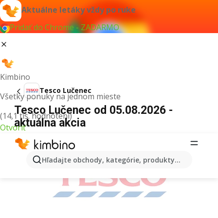
Aktuálne letáky vždy po ruke
Pridať do Chrome - ZADARMO
Kimbino
Tesco Lučenec
Všetky ponuky na jednom mieste
Tesco Lučenec od 05.08.2026 -
(14,1 tis. hodnotení)
aktuálna akcia
Otvoriť
REKLAMA
Hľadajte obchody, kategórie, produkty...