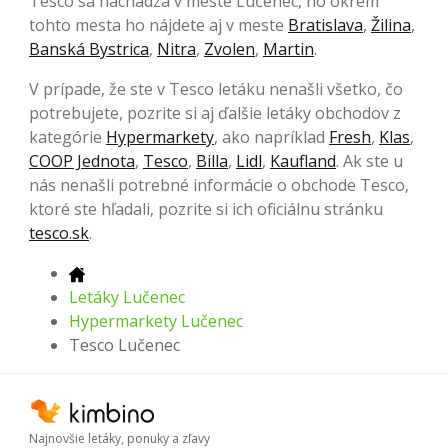
Tesco sa nachádza v meste Lučenec, no okrem
tohto mesta ho nájdete aj v meste
Bratislava
,
Žilina
,
Banská Bystrica
,
Nitra
,
Zvolen
,
Martin
.
V prípade, že ste v Tesco letáku nenašli všetko, čo
potrebujete, pozrite si aj ďalšie letáky obchodov z
kategórie
Hypermarkety
, ako napríklad
Fresh
,
Klas
,
COOP Jednota
,
Tesco
,
Billa
,
Lidl
,
Kaufland
. Ak ste u
nás nenašli potrebné informácie o obchode Tesco,
ktoré ste hľadali, pozrite si ich oficiálnu stránku
tesco.sk
.
Letáky Lučenec
Hypermarkety Lučenec
Tesco Lučenec
Najnovšie letáky, ponuky a zľavy