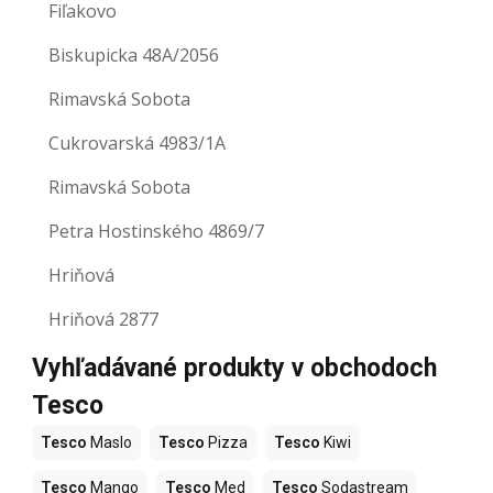
Fiľakovo
Biskupicka 48A/2056
Rimavská Sobota
Cukrovarská 4983/1A
Rimavská Sobota
Petra Hostinského 4869/7
Hriňová
Hriňová 2877
Vyhľadávané produkty v obchodoch
Tesco
Tesco
Maslo
Tesco
Pizza
Tesco
Kiwi
Tesco
Mango
Tesco
Med
Tesco
Sodastream