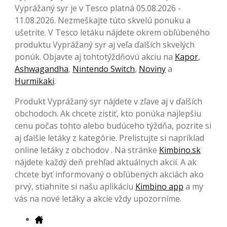
Vyprážaný syr je v Tesco platná 05.08.2026 -
11.08.2026. Nezmeškajte túto skvelú ponuku a
ušetrite. V Tesco letáku nájdete okrem obľúbeného
produktu Vyprážaný syr aj veľa ďalších skvelých
ponúk. Objavte aj tohtotýždňovú akciu na
Kapor
,
Ashwagandha
,
Nintendo Switch
,
Noviny
a
Hurmikaki
.
Produkt Vyprážaný syr nájdete v zľave aj v ďalších
obchodoch. Ak chcete zistiť, kto ponúka najlepšiu
cenu počas tohto alebo budúceho týždňa, pozrite si
aj ďalšie letáky z kategórie. Prelistujte si napríklad
online letáky z obchodov . Na stránke
Kimbino.sk
nájdete každý deň prehľad aktuálnych akcií. A ak
chcete byť informovaný o obľúbených akciách ako
prvý, stiahnite si našu aplikáciu
Kimbino app
a my
vás na nové letáky a akcie vždy upozorníme.