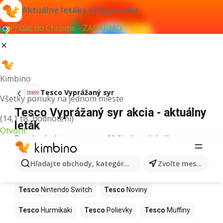
Aktuálne letáky vždy po ruke
Pridať do Chrome - ZADARMO
Kimbino
Tesco Vyprážaný syr
Všetky ponuky na jednom mieste
Tesco Vyprážaný syr akcia - aktuálny
(14,1 tis. hodnotení)
leták
Otvoriť
Pre daný výraz sme nenašli žiadne výsledky.
Ďalšie produkty v obchodoch Tesco
Hľadajte obchody, kategórie, produkty...
Zvoľte mesto
Tesco
Kapor
Tesco
Ashwagandha
Tesco
Nintendo Switch
Tesco
Noviny
Tesco
Hurmikaki
Tesco
Polievky
Tesco
Muffiny