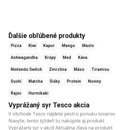
Ďalšie obľúbené produkty
Pizza
Kiwi
Kapor
Mango
Maslo
Ashwagandha
Krúpy
Med
Káva
Nintendo Switch
Zmrzlina
Mäso
Tiramisu
Sushi
Matcha
Šišky
Protein
Noviny
Rajec
Hurmikaki
Vyprážaný syr Tesco akcia
V obchode Tesco nájdete pestrú ponuku tovarov.
Navyše, tento týždeň tu nakúpite aj produkt
Vyprážaný syr v akcii! Aktuálna zľava na produkt