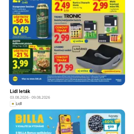
Lidl leták
03.08.2026
-
09.08.2026
Lidl