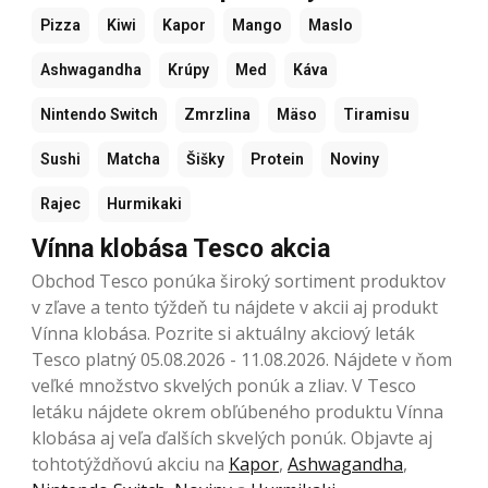
Pizza
Kiwi
Kapor
Mango
Maslo
Ashwagandha
Krúpy
Med
Káva
Nintendo Switch
Zmrzlina
Mäso
Tiramisu
Sushi
Matcha
Šišky
Protein
Noviny
Rajec
Hurmikaki
Vínna klobása Tesco akcia
Obchod Tesco ponúka široký sortiment produktov
v zľave a tento týždeň tu nájdete v akcii aj produkt
Vínna klobása. Pozrite si aktuálny akciový leták
Tesco platný 05.08.2026 - 11.08.2026. Nájdete v ňom
veľké množstvo skvelých ponúk a zliav. V Tesco
letáku nájdete okrem obľúbeného produktu Vínna
klobása aj veľa ďalších skvelých ponúk. Objavte aj
tohtotýždňovú akciu na
Kapor
,
Ashwagandha
,