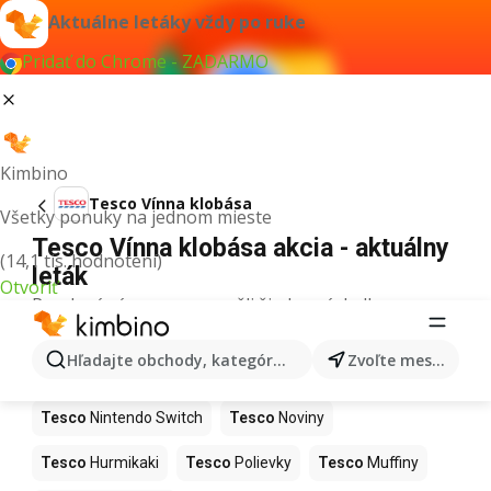
Aktuálne letáky vždy po ruke
Pridať do Chrome - ZADARMO
Kimbino
Tesco Vínna klobása
Všetky ponuky na jednom mieste
Tesco Vínna klobása akcia - aktuálny
(14,1 tis. hodnotení)
leták
Otvoriť
Pre daný výraz sme nenašli žiadne výsledky.
Ďalšie produkty v obchodoch Tesco
Hľadajte obchody, kategórie, produkty...
Zvoľte mesto
Tesco
Kapor
Tesco
Ashwagandha
Tesco
Nintendo Switch
Tesco
Noviny
Tesco
Hurmikaki
Tesco
Polievky
Tesco
Muffiny