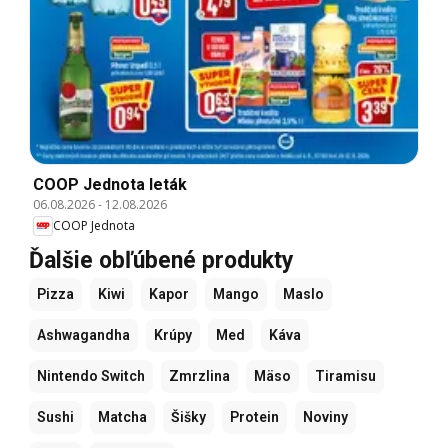
COOP Jednota leták
06.08.2026
-
12.08.2026
COOP Jednota
Ďalšie obľúbené produkty
Pizza
Kiwi
Kapor
Mango
Maslo
Ashwagandha
Krúpy
Med
Káva
Nintendo Switch
Zmrzlina
Mäso
Tiramisu
Sushi
Matcha
Šišky
Protein
Noviny