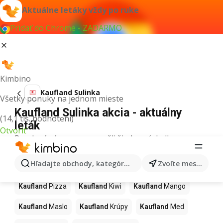
Aktuálne letáky vždy po ruke
Pridať do Chrome - ZADARMO
Kimbino
Kaufland Sulinka
Všetky ponuky na jednom mieste
Kaufland Sulinka akcia - aktuálny
(14,1 tis. hodnotení)
leták
Otvoriť
Pre daný výraz sme nenašli žiadne výsledky.
Ďalšie produkty v obchodoch
Hľadajte obchody, kategórie, produkty...
Zvoľte mesto
Kaufland
Kaufland
Pizza
Kaufland
Kiwi
Kaufland
Mango
Kaufland
Maslo
Kaufland
Krúpy
Kaufland
Med