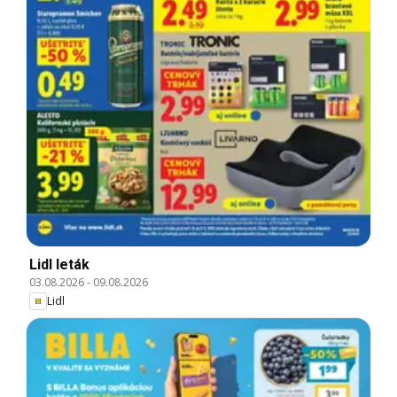
Lidl leták
03.08.2026
-
09.08.2026
Lidl