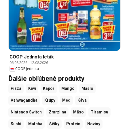
COOP Jednota leták
06.08.2026
-
12.08.2026
COOP Jednota
Ďalšie obľúbené produkty
Pizza
Kiwi
Kapor
Mango
Maslo
Ashwagandha
Krúpy
Med
Káva
Nintendo Switch
Zmrzlina
Mäso
Tiramisu
Sushi
Matcha
Šišky
Protein
Noviny