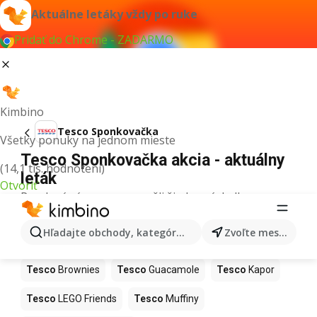
Aktuálne letáky vždy po ruke
Pridať do Chrome - ZADARMO
Kimbino
Tesco Sponkovačka
Všetky ponuky na jednom mieste
Tesco Sponkovačka akcia - aktuálny
(14,1 tis. hodnotení)
leták
Otvoriť
Pre daný výraz sme nenašli žiadne výsledky.
Ďalšie produkty v obchodoch Tesco
Hľadajte obchody, kategórie, produkty...
Zvoľte mesto
Tesco
Hurmikaki
Tesco
Ashwagandha
Tesco
Brownies
Tesco
Guacamole
Tesco
Kapor
Tesco
LEGO Friends
Tesco
Muffiny