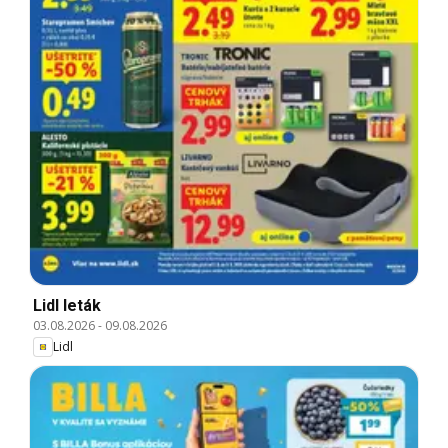
Lidl leták
03.08.2026
-
09.08.2026
Lidl