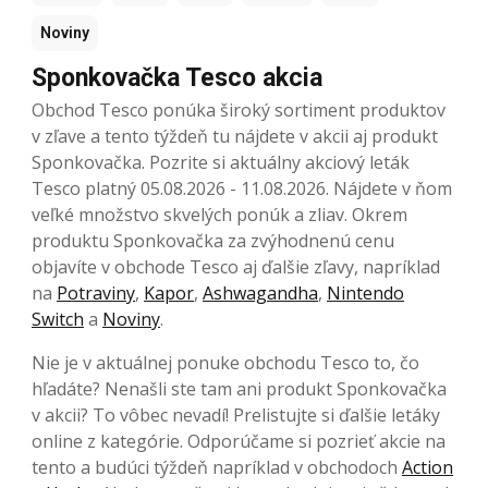
Noviny
Sponkovačka Tesco akcia
Obchod Tesco ponúka široký sortiment produktov
v zľave a tento týždeň tu nájdete v akcii aj produkt
Sponkovačka. Pozrite si aktuálny akciový leták
Tesco platný 05.08.2026 - 11.08.2026. Nájdete v ňom
veľké množstvo skvelých ponúk a zliav. Okrem
produktu Sponkovačka za zvýhodnenú cenu
objavíte v obchode Tesco aj ďalšie zľavy, napríklad
na
Potraviny
,
Kapor
,
Ashwagandha
,
Nintendo
Switch
a
Noviny
.
Nie je v aktuálnej ponuke obchodu Tesco to, čo
hľadáte? Nenašli ste tam ani produkt Sponkovačka
v akcii? To vôbec nevadí! Prelistujte si ďalšie letáky
online z kategórie. Odporúčame si pozrieť akcie na
tento a budúci týždeň napríklad v obchodoch
Action