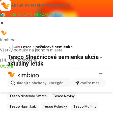
Aktuálne letáky vždy po ruke
Pridať do Chrome - ZADARMO
Kimbino
Tesco Slnečnicové semienka
Všetky ponuky na jednom mieste
Tesco Slnečnicové semienka akcia -
(14,1 tis. hodnotení)
aktuálny leták
Otvoriť
Pre daný výraz sme nenašli žiadne výsledky.
Ďalšie produkty v obchodoch Tesco
Hľadajte obchody, kategórie, produkty...
Zvoľte mesto
Tesco
Kapor
Tesco
Ashwagandha
Tesco
Nintendo Switch
Tesco
Noviny
Tesco
Hurmikaki
Tesco
Polievky
Tesco
Muffiny