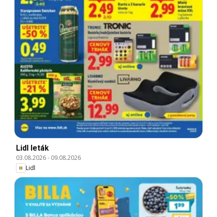
Lidl leták
03.08.2026
-
09.08.2026
Lidl