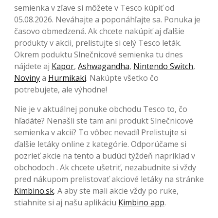
semienka v zľave si môžete v Tesco kúpiť od
05.08.2026. Neváhajte a poponáhľajte sa. Ponuka je
časovo obmedzená. Ak chcete nakúpiť aj ďalšie
produkty v akcii, prelistujte si celý Tesco leták.
Okrem poduktu Slnečnicové semienka tu dnes
nájdete aj
Kapor
,
Ashwagandha
,
Nintendo Switch
,
Noviny
a
Hurmikaki
. Nakúpte všetko čo
potrebujete, ale výhodne!
Nie je v aktuálnej ponuke obchodu Tesco to, čo
hľadáte? Nenašli ste tam ani produkt Slnečnicové
semienka v akcii? To vôbec nevadí! Prelistujte si
ďalšie letáky online z kategórie. Odporúčame si
pozrieť akcie na tento a budúci týždeň napríklad v
obchodoch . Ak chcete ušetriť, nezabudnite si vždy
pred nákupom prelistovať akciové letáky na stránke
Kimbino.sk
. A aby ste mali akcie vždy po ruke,
stiahnite si aj našu aplikáciu
Kimbino app
.