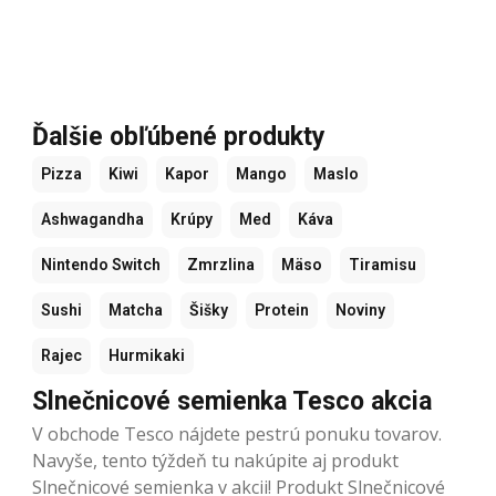
Ďalšie obľúbené produkty
Pizza
Kiwi
Kapor
Mango
Maslo
Ashwagandha
Krúpy
Med
Káva
Nintendo Switch
Zmrzlina
Mäso
Tiramisu
Sushi
Matcha
Šišky
Protein
Noviny
Rajec
Hurmikaki
Slnečnicové semienka Tesco akcia
V obchode Tesco nájdete pestrú ponuku tovarov.
Navyše, tento týždeň tu nakúpite aj produkt
Slnečnicové semienka v akcii! Produkt Slnečnicové