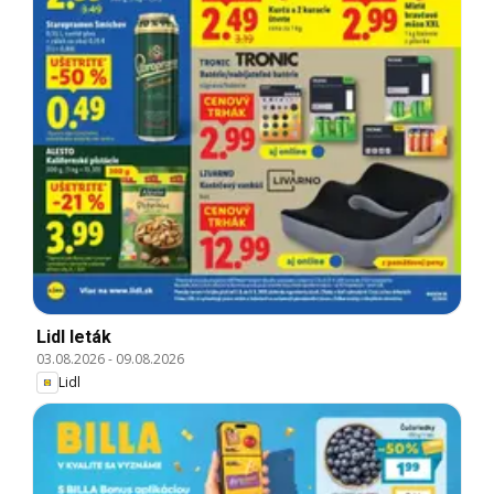
Lidl leták
03.08.2026
-
09.08.2026
Lidl