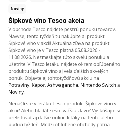
Noviny
Šípkové víno Tesco akcia
V obchode Tesco nájdete pestrú ponuku tovarov.
Navyše, tento týždeň tu nakúpite aj produkt
Šípkové víno v akcii! Aktuálna zľava na produkt
Šípkové víno je v Tesco platná 05.08.2026 -
11.08.2026. Nezmeškajte túto skvelú ponuku a
ušetrite. V Tesco letáku nájdete okrem obľúbeného
produktu Šípkové víno aj veľa ďalších skvelých
ponúk. Objavte aj tohtotýždňovú akciu na
Potraviny
,
Kapor
,
Ashwagandha
,
Nintendo Switch
a
Noviny
.
Nenašli ste v letáku Tesco produkt Šípkové víno v
akcii? Alebo hľadáte ešte väčšiu zľavu? Vyskúšajte si
prelistovať aj ďalšie online letáky na tento alebo
budúci týždeň. Medzi obľúbené obchody patria