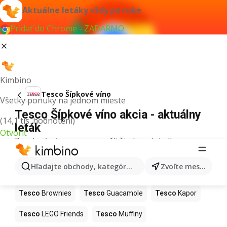
Aktuálne letáky vždy po ruke
Pridať do Chrome - ZADARMO
Kimbino
Tesco Šípkové víno
Všetky ponuky na jednom mieste
Tesco Šípkové víno akcia - aktuálny
(14,1 tis. hodnotení)
leták
Otvoriť
Pre daný výraz sme nenašli žiadne výsledky.
Ďalšie produkty v obchodoch Tesco
Hľadajte obchody, kategórie, produkty...
Zvoľte mesto
Tesco
Hurmikaki
Tesco
Ashwagandha
Tesco
Brownies
Tesco
Guacamole
Tesco
Kapor
Tesco
LEGO Friends
Tesco
Muffiny