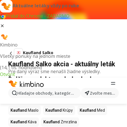
Aktuálne letáky vždy po ruke
Pridať do Chrome - ZADARMO
Kimbino
Kaufland Salko
Všetky ponuky na jednom mieste
Kaufland Salko akcia - aktuálny leták
(14,1 tis. hodnotení)
Pre daný výraz sme nenašli žiadne výsledky.
Otvoriť
Ďalšie produkty v obchodoch
Kaufland
Hľadajte obchody, kategórie, produkty...
Zvoľte mesto
Kaufland
Pizza
Kaufland
Kiwi
Kaufland
Mango
Kaufland
Maslo
Kaufland
Krúpy
Kaufland
Med
Kaufland
Káva
Kaufland
Zmrzlina