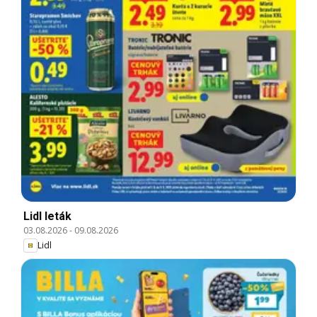
Lidl leták
03.08.2026
-
09.08.2026
Lidl