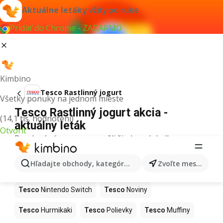
Aktuálne letáky vždy po ruke
Pridať do Chrome - ZADARMO
Kimbino
Tesco Rastlinný jogurt
Všetky ponuky na jednom mieste
Tesco Rastlinný jogurt akcia -
(14,1 tis. hodnotení)
aktuálny leták
Otvoriť
Pre daný výraz sme nenašli žiadne výsledky.
Ďalšie produkty v obchodoch Tesco
Hľadajte obchody, kategórie, produkty...
Zvoľte mesto
Tesco
Kapor
Tesco
Ashwagandha
Tesco
Nintendo Switch
Tesco
Noviny
Tesco
Hurmikaki
Tesco
Polievky
Tesco
Muffiny