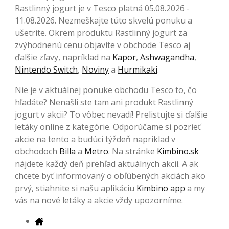
Rastlinný jogurt je v Tesco platná 05.08.2026 -
11.08.2026. Nezmeškajte túto skvelú ponuku a
ušetrite. Okrem produktu Rastlinný jogurt za
zvýhodnenú cenu objavíte v obchode Tesco aj
ďalšie zľavy, napríklad na
Kapor
,
Ashwagandha
,
Nintendo Switch
,
Noviny
a
Hurmikaki
.
Nie je v aktuálnej ponuke obchodu Tesco to, čo
hľadáte? Nenašli ste tam ani produkt Rastlinný
jogurt v akcii? To vôbec nevadí! Prelistujte si ďalšie
letáky online z kategórie. Odporúčame si pozrieť
akcie na tento a budúci týždeň napríklad v
obchodoch
Billa
a
Metro
. Na stránke
Kimbino.sk
nájdete každý deň prehľad aktuálnych akcií. A ak
chcete byť informovaný o obľúbených akciách ako
prvý, stiahnite si našu aplikáciu
Kimbino app
a my
vás na nové letáky a akcie vždy upozorníme.