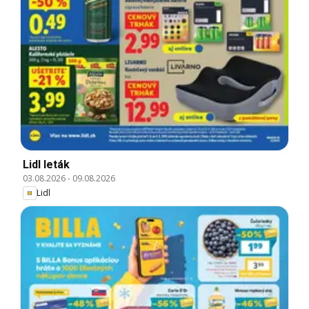
Lidl leták
03.08.2026
-
09.08.2026
Lidl