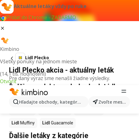
Aktuálne letáky vždy po ruke
Pridať do Chrome - ZADARMO
Kimbino
Lidl Plecko
Všetky ponuky na jednom mieste
Lidl Plecko akcia - aktuálny leták
(14,1 tis. hodnotení)
Pre daný výraz sme nenašli žiadne výsledky.
Otvoriť
Ďalšie produkty v obchodoch Lidl
Lidl
Kapor
Lidl
Ashwagandha
Lidl
Nintendo Switch
Hľadajte obchody, kategórie, produkty...
Zvoľte mesto
Lidl
Noviny
Lidl
Hurmikaki
Lidl
Polievky
Lidl
Muffiny
Lidl
Guacamole
Ďalšie letáky z kategórie