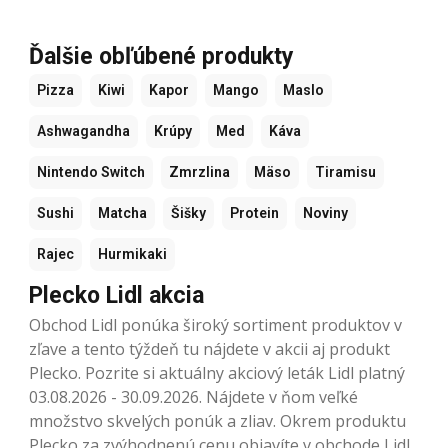
Ďalšie obľúbené produkty
Pizza
Kiwi
Kapor
Mango
Maslo
Ashwagandha
Krúpy
Med
Káva
Nintendo Switch
Zmrzlina
Mäso
Tiramisu
Sushi
Matcha
Šišky
Protein
Noviny
Rajec
Hurmikaki
Plecko Lidl akcia
Obchod Lidl ponúka široký sortiment produktov v
zľave a tento týždeň tu nájdete v akcii aj produkt
Plecko. Pozrite si aktuálny akciový leták Lidl platný
03.08.2026 - 30.09.2026. Nájdete v ňom veľké
množstvo skvelých ponúk a zliav. Okrem produktu
Plecko za zvýhodnenú cenu objavíte v obchode Lidl