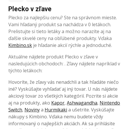
Plecko v zľave
Plecko za najlepšiu cenu? Ste na správnom mieste.
Vami hľadaný produkt sa nachádza v 0 letákoch.
Prelistujte si tieto letáky a možno narazíte aj na
ďalšie skvelé ceny na obľúbené produkty. Vďaka
Kimbino.sk
je hľadanie akcií rýchle a jednoduché.
Aktuálne nájdete produkt Plecko v zľave v
nasledujúcich obchodoch: . Zľavy nájdete napríklad v
týchto letákoch:
Hovoríte, že zľavy vás nenadchli a tak hľadáte niečo
iné? Vyskúšajte vyhľadať aj iný tovar. U nás nájdete
akciový tovar zo všetkých kategórií. Pozrite si akcie
aj na produkty, ako
Kapor
,
Ashwagandha
,
Nintendo
Switch
,
Noviny
a
Hurmikaki
a ušetrite. Vyskúšajte
nákupy s Kimbino. Vďaka nemu budete vždy
informovaný o najlepších akciách. Ak sa prihlásite