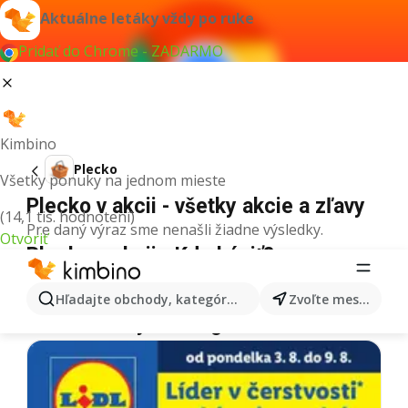
Aktuálne letáky vždy po ruke
Pridať do Chrome - ZADARMO
Kimbino
Plecko
Všetky ponuky na jednom mieste
Plecko v akcii - všetky akcie a zľavy
(14,1 tis. hodnotení)
Pre daný výraz sme nenašli žiadne výsledky.
Otvoriť
Plecko v akcii - Kde kúpiť?
Tesco
Plecko
Lidl
Plecko
Kaufland
Plecko
Hľadajte obchody, kategórie, produkty...
Zvoľte mesto
Ďalšie letáky z kategórie