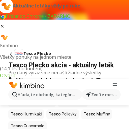
Aktuálne letáky vždy po ruke
Pridať do Chrome - ZADARMO
Kimbino
Tesco Plecko
Všetky ponuky na jednom mieste
Tesco Plecko akcia - aktuálny leták
(14,1 tis. hodnotení)
Pre daný výraz sme nenašli žiadne výsledky.
Otvoriť
Ďalšie produkty v obchodoch Tesco
Tesco
Kapor
Tesco
Ashwagandha
Hľadajte obchody, kategórie, produkty...
Zvoľte mesto
Tesco
Nintendo Switch
Tesco
Noviny
Tesco
Hurmikaki
Tesco
Polievky
Tesco
Muffiny
Tesco
Guacamole