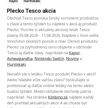
Rajec
Hurmikaki
Plecko Tesco akcia
Obchod Tesco ponúka široký sortiment produktov
v zľave a tento týždeň tu nájdete v akcii aj produkt
Plecko. Pozrite si aktuálny akciový leták Tesco
platný 05.08.2026 - 11.08.2026. Nájdete v ňom veľké
množstvo skvelých ponúk a zliav. Okrem produktu
Plecko za zvýhodnenú cenu objavíte v obchode
Tesco aj ďalšie zľavy, napríklad na
Kapor
,
Ashwagandha
,
Nintendo Switch
,
Noviny
a
Hurmikaki
.
Nenašli ste v letáku Tesco produkt Plecko v akcii?
Alebo hľadáte ešte väčšiu zľavu? Vyskúšajte si
prelistovať aj ďalšie online letáky na tento alebo
budúci týždeň. Medzi obľúbené obchody patria
napríklad . Na stránke
Kimbino.sk
nájdete každý
deň prehľad aktuálnych akcií. A ak chcete byť