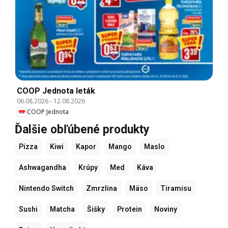
COOP Jednota leták
06.08.2026
-
12.08.2026
COOP Jednota
Ďalšie obľúbené produkty
Pizza
Kiwi
Kapor
Mango
Maslo
Ashwagandha
Krúpy
Med
Káva
Nintendo Switch
Zmrzlina
Mäso
Tiramisu
Sushi
Matcha
Šišky
Protein
Noviny