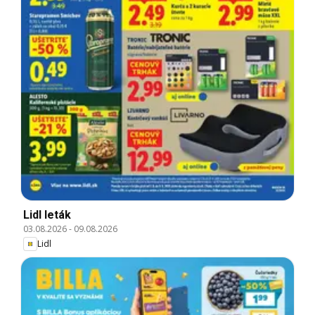
Lidl leták
03.08.2026
-
09.08.2026
Lidl