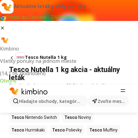
Aktuálne letáky vždy po ruke
Pridať do Chrome - ZADARMO
Kimbino
Tesco Nutella 1 kg
Všetky ponuky na jednom mieste
Tesco Nutella 1 kg akcia - aktuálny
(14,1 tis. hodnotení)
leták
Otvoriť
Pre daný výraz sme nenašli žiadne výsledky.
Ďalšie produkty v obchodoch Tesco
Hľadajte obchody, kategórie, produkty...
Zvoľte mesto
Tesco
Kapor
Tesco
Ashwagandha
Tesco
Nintendo Switch
Tesco
Noviny
Tesco
Hurmikaki
Tesco
Polievky
Tesco
Muffiny