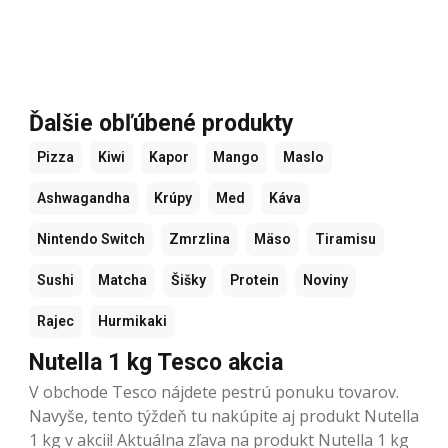
Ďalšie obľúbené produkty
Pizza
Kiwi
Kapor
Mango
Maslo
Ashwagandha
Krúpy
Med
Káva
Nintendo Switch
Zmrzlina
Mäso
Tiramisu
Sushi
Matcha
Šišky
Protein
Noviny
Rajec
Hurmikaki
Nutella 1 kg Tesco akcia
V obchode Tesco nájdete pestrú ponuku tovarov.
Navyše, tento týždeň tu nakúpite aj produkt Nutella
1 kg v akcii! Aktuálna zľava na produkt Nutella 1 kg