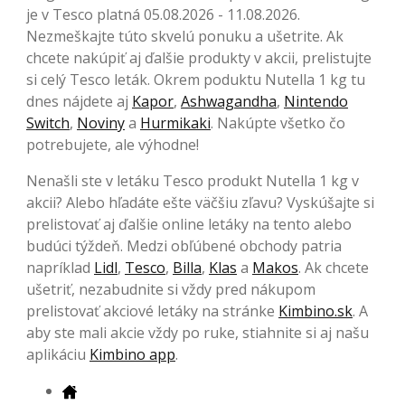
je v Tesco platná 05.08.2026 - 11.08.2026.
Nezmeškajte túto skvelú ponuku a ušetrite. Ak
chcete nakúpiť aj ďalšie produkty v akcii, prelistujte
si celý Tesco leták. Okrem poduktu Nutella 1 kg tu
dnes nájdete aj
Kapor
,
Ashwagandha
,
Nintendo
Switch
,
Noviny
a
Hurmikaki
. Nakúpte všetko čo
potrebujete, ale výhodne!
Nenašli ste v letáku Tesco produkt Nutella 1 kg v
akcii? Alebo hľadáte ešte väčšiu zľavu? Vyskúšajte si
prelistovať aj ďalšie online letáky na tento alebo
budúci týždeň. Medzi obľúbené obchody patria
napríklad
Lidl
,
Tesco
,
Billa
,
Klas
a
Makos
. Ak chcete
ušetriť, nezabudnite si vždy pred nákupom
prelistovať akciové letáky na stránke
Kimbino.sk
. A
aby ste mali akcie vždy po ruke, stiahnite si aj našu
aplikáciu
Kimbino app
.