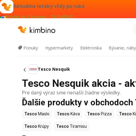
Aktuálne letáky vždy po ruke
Pridať do Chrome - ZADARMO
Ponuky
Hypermarkety
Elektronika
Bývanie, náby
Tesco Nesquik
Tesco Nesquik akcia - ak
Pre daný výraz sme nenašli žiadne výsledky.
Ďalšie produkty v obchodoch
Tesco
Maslo
Tesco
Káva
Tesco
Pizza
Tesco
Ki
Tesco
Krúpy
Tesco
Tiramisu