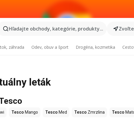
Hľadajte obchody, kategórie, produkty...
Zvoľt
tok, záhrada
Odev, obuv a šport
Drogéria, kozmetika
Cesto
tuálny leták
 Tesco
wi
Tesco
Mango
Tesco
Med
Tesco
Zmrzlina
Tesco
Mat