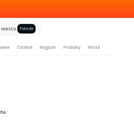
e mesto
Potvrdiť
vanie
Ostatné
Magazín
Produkty
Mestá
cha