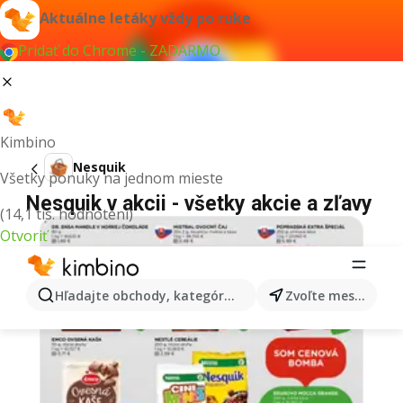
Aktuálne letáky vždy po ruke
Pridať do Chrome - ZADARMO
Kimbino
Nesquik
Všetky ponuky na jednom mieste
Nesquik v akcii - všetky akcie a zľavy
(14,1 tis. hodnotení)
Otvoriť
Hľadajte obchody, kategórie, produkty...
Zvoľte mesto