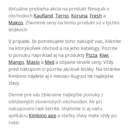
Aktuálne prebieha akcia na produkt Nesquik v
obchodoch
Kaufland
,
Terno
,
Koruna
,
Fresh
a
Makos
. Zľavnené ceny na tento produkt sú v týchto
letákoch:
V prípade, že potrebujete toho nakúpiť viac, kliknite
na ktorýkoľvek obchod a na jeho katalógy. Pozrite
si ponuku napríklad aj na produkty
Pizza
,
Kiwi
,
Mango
,
Maslo
a
Med
a objavte skvelé ceny. Vždy
pred nákupom si pozrite akciové letáky. Na stránke
Kimbino nájdete aj v mesiaci August tie najlepšie
zľavy.
Denne pre vás zbierame najlepšie ponuky z
obľúbených slovenských obchoodov. Ak pri
nakupovaní radi šetríte, stiahnite si aj našu
aplikáciu
Kimbino app
a všetky zľavy máte vždy po
ruke.