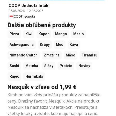
COOP Jednota leták
06.08.2026
-
12.08.2026
COOP Jednota
Ďalšie obľúbené produkty
Pizza
Kiwi
Kapor
Mango
Maslo
Ashwagandha
Krúpy
Med
Káva
Nintendo Switch
Zmrzlina
Mäso
Tiramisu
Sushi
Matcha
Šišky
Protein
Noviny
Rajec
Hurmikaki
Nesquik v zľave od 1,99 €
Kimbino vám vždy prináša produkty za najnižšie
ceny. Dnešný favorit: Nesquik! Akcia na produkt
Nesquik sa nachádza v 8 letákoch. Prelistujte si
všetky letáky a zistite, kde majú najlepšiu cenu.