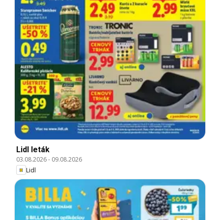
Lidl leták
03.08.2026
-
09.08.2026
Lidl