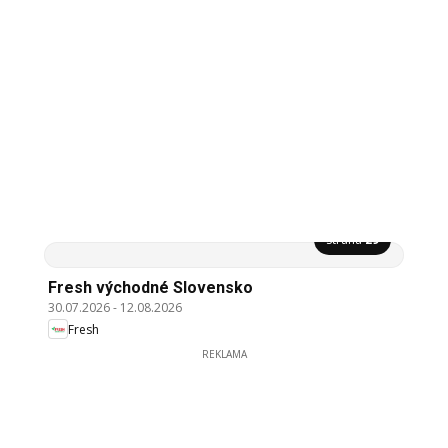
Strana
29
Fresh východné Slovensko
30.07.2026
-
12.08.2026
Fresh
REKLAMA