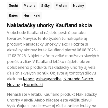
Sushi
Matcha
Šišky
Protein
Noviny
Rajec
Hurmikaki
Nakladačky uhorky Kaufland akcia
V obchode Kaufland nájdete pestrú ponuku
tovarov. Navyše, tento týždeň tu nakúpite aj
produkt Nakladačky uhorky v akcii! Pozrite si
aktuálny akciový leták Kaufland platný 06.08.2026 -
12.08.2026. Nájdete v ňom veľké množstvo skvelých
ponúk a zliav. V Kaufland letáku nájdete okrem
obľúbeného produktu Nakladačky uhorky aj veľa
ďalších skvelých ponúk. Objavte aj tohtotýždňovú
akciu na
Kapor
,
Ashwagandha
,
Nintendo Switch
,
Noviny
a
Hurmikaki
.
Nenašli ste v letáku Kaufland produkt Nakladačky
uhorky v akcii? Alebo hľadáte ešte väčšiu zľavu?
Vyskúšajte si prelistovať aj ďalšie online letáky na