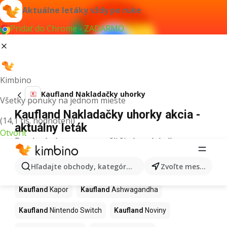
Aktuálne letáky vždy po ruke
Pridať do Chrome - ZADARMO
Kimbino
Kaufland Nakladačky uhorky
Všetky ponuky na jednom mieste
Kaufland Nakladačky uhorky akcia -
(14,1 tis. hodnotení)
aktuálny leták
Otvoriť
Pre daný výraz sme nenašli žiadne výsledky.
Ďalšie produkty v obchodoch
Hľadajte obchody, kategórie, produkty...
Zvoľte mesto
Kaufland
Kaufland
Kapor
Kaufland
Ashwagandha
Kaufland
Nintendo Switch
Kaufland
Noviny