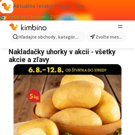
Aktuálne letáky vždy po ruke
Pridať do Chrome - ZADARMO
Hľadajte obchody, kategórie, produkty...
Zvoľte mesto
Nakladačky uhorky
Nakladačky uhorky v akcii - všetky
akcie a zľavy