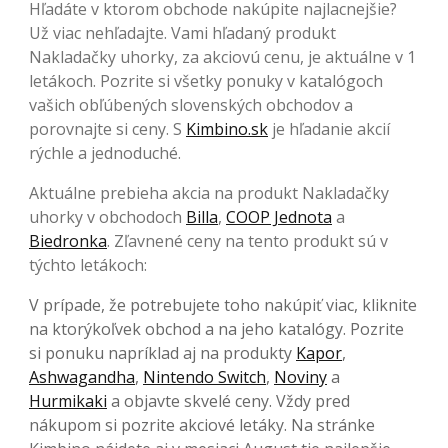
Hľadáte v ktorom obchode nakúpite najlacnejšie?
Už viac nehľadajte. Vami hľadaný produkt
Nakladačky uhorky, za akciovú cenu, je aktuálne v 1
letákoch. Pozrite si všetky ponuky v katalógoch
vašich obľúbených slovenských obchodov a
porovnajte si ceny. S
Kimbino.sk
je hľadanie akcií
rýchle a jednoduché.
Aktuálne prebieha akcia na produkt Nakladačky
uhorky v obchodoch
Billa
,
COOP Jednota
a
Biedronka
. Zľavnené ceny na tento produkt sú v
týchto letákoch:
V prípade, že potrebujete toho nakúpiť viac, kliknite
na ktorýkoľvek obchod a na jeho katalógy. Pozrite
si ponuku napríklad aj na produkty
Kapor
,
Ashwagandha
,
Nintendo Switch
,
Noviny
a
Hurmikaki
a objavte skvelé ceny. Vždy pred
nákupom si pozrite akciové letáky. Na stránke