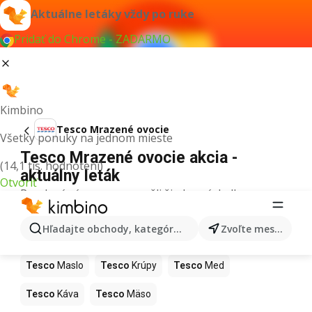
Aktuálne letáky vždy po ruke
Pridať do Chrome - ZADARMO
Kimbino
Tesco Mrazené ovocie
Všetky ponuky na jednom mieste
Tesco Mrazené ovocie akcia -
(14,1 tis. hodnotení)
aktuálny leták
Otvoriť
Pre daný výraz sme nenašli žiadne výsledky.
Ďalšie produkty v obchodoch Tesco
Hľadajte obchody, kategórie, produkty...
Zvoľte mesto
Tesco
Pizza
Tesco
Kiwi
Tesco
Mango
Tesco
Maslo
Tesco
Krúpy
Tesco
Med
Tesco
Káva
Tesco
Mäso