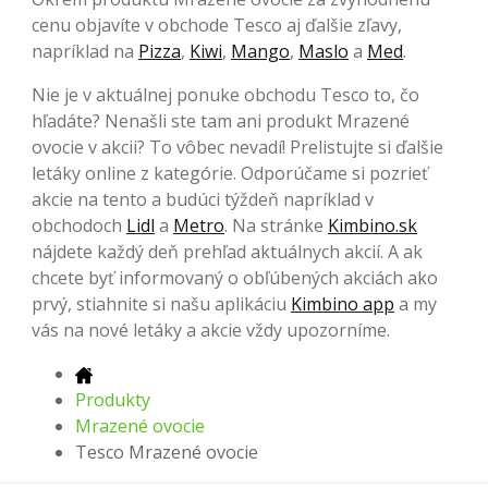
cenu objavíte v obchode Tesco aj ďalšie zľavy,
napríklad na
Pizza
,
Kiwi
,
Mango
,
Maslo
a
Med
.
Nie je v aktuálnej ponuke obchodu Tesco to, čo
hľadáte? Nenašli ste tam ani produkt Mrazené
ovocie v akcii? To vôbec nevadí! Prelistujte si ďalšie
letáky online z kategórie. Odporúčame si pozrieť
akcie na tento a budúci týždeň napríklad v
obchodoch
Lidl
a
Metro
. Na stránke
Kimbino.sk
nájdete každý deň prehľad aktuálnych akcií. A ak
chcete byť informovaný o obľúbených akciách ako
prvý, stiahnite si našu aplikáciu
Kimbino app
a my
vás na nové letáky a akcie vždy upozorníme.
Produkty
Mrazené ovocie
Tesco Mrazené ovocie