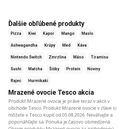
Ďalšie obľúbené produkty
Pizza
Kiwi
Kapor
Mango
Maslo
Ashwagandha
Krúpy
Med
Káva
Nintendo Switch
Zmrzlina
Mäso
Tiramisu
Sushi
Matcha
Šišky
Protein
Noviny
Rajec
Hurmikaki
Mrazené ovocie Tesco akcia
Produkt Mrazené ovocie je práve teraz v akcii v
obchode Tesco. Produkt Mrazené ovocie v zľave si
môžete v Tesco kúpiť od 05.08.2026. Neváhajte a
poponáhľajte sa. Ponuka je časovo obmedzená.
Okrem produktu Mrazené ovocie za zvýhodnenú