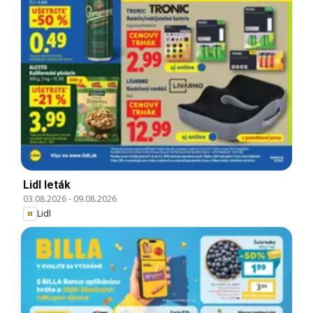
Lidl leták
03.08.2026
-
09.08.2026
Lidl