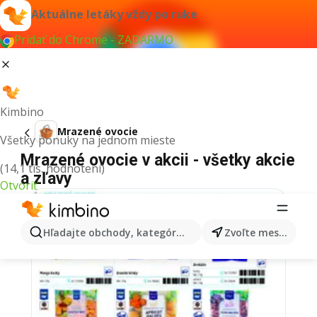
Aktuálne letáky vždy po ruke
Pridať do Chrome - ZADARMO
Kimbino
Mrazené ovocie
Všetky ponuky na jednom mieste
Mrazené ovocie v akcii - všetky akcie
(14,1 tis. hodnotení)
a zľavy
Otvoriť
Hľadajte obchody, kategórie, produkty...
Zvoľte mesto