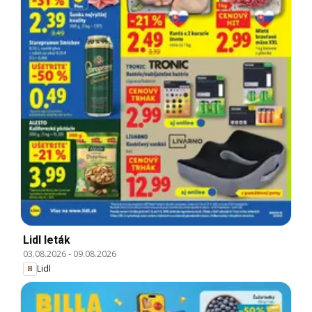
Lidl leták
03.08.2026
-
09.08.2026
Lidl