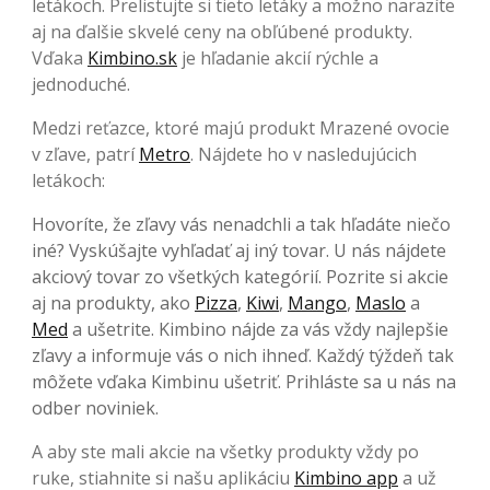
letákoch. Prelistujte si tieto letáky a možno narazíte
aj na ďalšie skvelé ceny na obľúbené produkty.
Vďaka
Kimbino.sk
je hľadanie akcií rýchle a
jednoduché.
Medzi reťazce, ktoré majú produkt Mrazené ovocie
v zľave, patrí
Metro
. Nájdete ho v nasledujúcich
letákoch:
Hovoríte, že zľavy vás nenadchli a tak hľadáte niečo
iné? Vyskúšajte vyhľadať aj iný tovar. U nás nájdete
akciový tovar zo všetkých kategórií. Pozrite si akcie
aj na produkty, ako
Pizza
,
Kiwi
,
Mango
,
Maslo
a
Med
a ušetrite. Kimbino nájde za vás vždy najlepšie
zľavy a informuje vás o nich ihneď. Každý týždeň tak
môžete vďaka Kimbinu ušetriť. Prihláste sa u nás na
odber noviniek.
A aby ste mali akcie na všetky produkty vždy po
ruke, stiahnite si našu aplikáciu
Kimbino app
a už