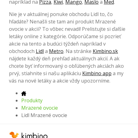
napríklad na
Pizza
,
Kiwi
,
Mango
,
Maslo
a
Med
.
Nie je v aktuálnej ponuke obchodu Lidl to, čo
hľadáte? Nenašli ste tam ani produkt Mrazené
ovocie v akcii? To vôbec nevadí! Prelistujte si ďalšie
letáky online z kategórie. Odporúčame si pozrieť
akcie na tento a budúci týždeň napríklad v
obchodoch
Lidl
a
Metro
. Na stránke
Kimbino.sk
nájdete každý deň prehľad aktuálnych akcií. A ak
chcete byť informovaný o obľúbených akciách ako
prvý, stiahnite si našu aplikáciu
Kimbino app
a my
vás na nové letáky a akcie vždy upozorníme.
Produkty
Mrazené ovocie
Lidl Mrazené ovocie