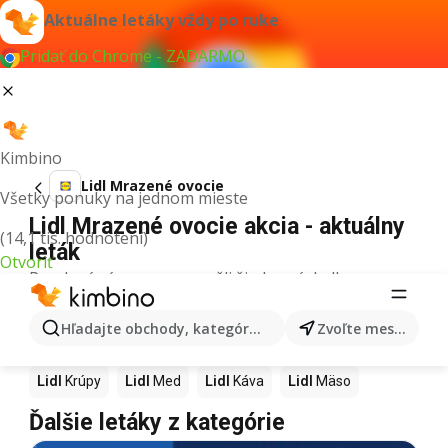
Aktuálne letáky vždy po ruke
Pridať do Chrome - ZADARMO
Kimbino
Lidl Mrazené ovocie
Všetky ponuky na jednom mieste
Lidl Mrazené ovocie akcia - aktuálny
(14,1 tis. hodnotení)
leták
Otvoriť
Pre daný výraz sme nenašli žiadne výsledky.
Ďalšie produkty v obchodoch Lidl
Hľadajte obchody, kategórie, produkty...
Zvoľte mesto
Lidl
Pizza
Lidl
Kiwi
Lidl
Mango
Lidl
Maslo
Lidl
Krúpy
Lidl
Med
Lidl
Káva
Lidl
Mäso
Ďalšie letáky z kategórie