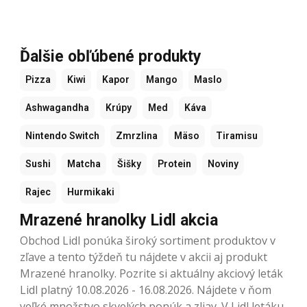
Ďalšie obľúbené produkty
Pizza
Kiwi
Kapor
Mango
Maslo
Ashwagandha
Krúpy
Med
Káva
Nintendo Switch
Zmrzlina
Mäso
Tiramisu
Sushi
Matcha
Šišky
Protein
Noviny
Rajec
Hurmikaki
Mrazené hranolky Lidl akcia
Obchod Lidl ponúka široký sortiment produktov v
zľave a tento týždeň tu nájdete v akcii aj produkt
Mrazené hranolky. Pozrite si aktuálny akciový leták
Lidl platný 10.08.2026 - 16.08.2026. Nájdete v ňom
veľké množstvo skvelých ponúk a zliav. V Lidl letáku