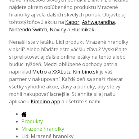
nájdete okrem obľúbeného produktu Mrazené
hranolky aj veľa ďalších skvelých ponúk. Objavte aj
tohtotýždňovú akciu na
Kapor
,
Ashwagandha
,
Nintendo Switch
,
Noviny
a
Hurmikaki
.
Nenašli ste v letáku Lidl produkt Mrazené hranolky
v akcii? Alebo hľadáte ešte väčšiu zľavu? Vyskúšajte
si prelistovať aj ďalšie online letáky na tento alebo
budúci týždeň. Medzi obľúbené obchody patria
napríklad
Metro
a
XXXLutz
.
Kimbino.sk
je váš
partner v nakupovaní. Každý deň sa snaží zbierať
všetky výhodné akcie, zľavy a ponuky, aby ste vy
mohli nakupovať lacnejšie. Stiahnite si aj našu
aplikáciu
Kimbino app
a ušetrite s nami.
Produkty
Mrazené hranolky
Lidl Mrazené hranolky