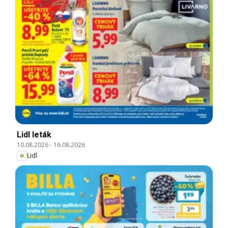
Lidl leták
10.08.2026
-
16.08.2026
Lidl