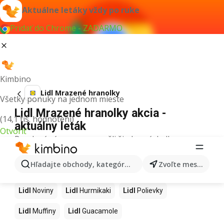
Aktuálne letáky vždy po ruke
Pridať do Chrome - ZADARMO
Kimbino
Lidl Mrazené hranolky
Všetky ponuky na jednom mieste
Lidl Mrazené hranolky akcia -
(14,1 tis. hodnotení)
aktuálny leták
Otvoriť
Pre daný výraz sme nenašli žiadne výsledky.
Ďalšie produkty v obchodoch Lidl
Hľadajte obchody, kategórie, produkty...
Zvoľte mesto
Lidl
Kapor
Lidl
Ashwagandha
Lidl
Nintendo Switch
Lidl
Noviny
Lidl
Hurmikaki
Lidl
Polievky
Lidl
Muffiny
Lidl
Guacamole