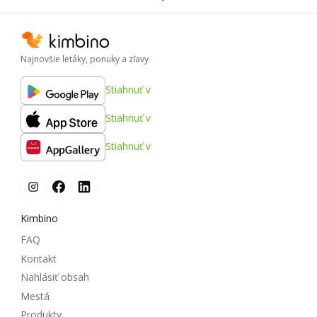
Najnovšie letáky, ponuky a zľavy
Stiahnuť v
Stiahnuť v
Stiahnuť v
Kimbino
FAQ
Kontakt
Nahlásiť obsah
Mestá
Produkty