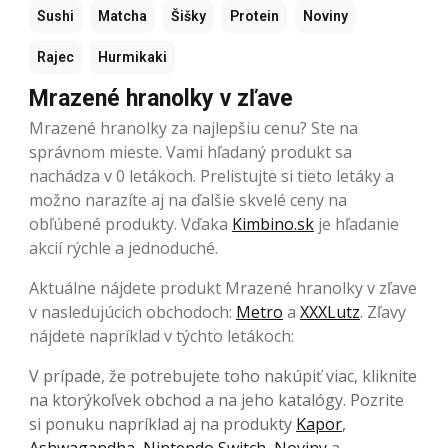
Sushi
Matcha
Šišky
Protein
Noviny
Rajec
Hurmikaki
Mrazené hranolky v zľave
Mrazené hranolky za najlepšiu cenu? Ste na
správnom mieste. Vami hľadaný produkt sa
nachádza v 0 letákoch. Prelistujte si tieto letáky a
možno narazíte aj na ďalšie skvelé ceny na
obľúbené produkty. Vďaka
Kimbino.sk
je hľadanie
akcií rýchle a jednoduché.
Aktuálne nájdete produkt Mrazené hranolky v zľave
v nasledujúcich obchodoch:
Metro
a
XXXLutz
. Zľavy
nájdete napríklad v týchto letákoch:
V prípade, že potrebujete toho nakúpiť viac, kliknite
na ktorýkoľvek obchod a na jeho katalógy. Pozrite
si ponuku napríklad aj na produkty
Kapor
,
Ashwagandha
,
Nintendo Switch
,
Noviny
a