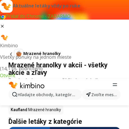
Aktuálne letáky vždy po ruke
Pridať do Chrome - ZADARMO
Kimbino
Mrazené hranolky
Všetky ponuky na jednom mieste
Mrazené hranolky v akcii - všetky
(14,1 tis. hodnotení)
akcie a zľavy
Otvoriť
Pre daný výraz sme nenašli žiadne výsledky.
Mrazené hranolky v akcii - Kde kúpiť?
Hľadajte obchody, kategórie, produkty...
Zvoľte mesto
Tesco
Mrazené hranolky
Lidl
Mrazené hranolky
Kaufland
Mrazené hranolky
Ďalšie letáky z kategórie