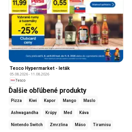
Tesco Hypermarket - leták
05.08.2026
-
11.08.2026
Tesco
Ďalšie obľúbené produkty
Pizza
Kiwi
Kapor
Mango
Maslo
Ashwagandha
Krúpy
Med
Káva
Nintendo Switch
Zmrzlina
Mäso
Tiramisu