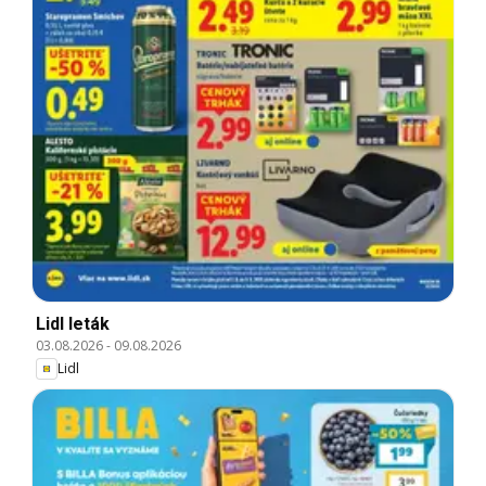
Lidl leták
03.08.2026
-
09.08.2026
Lidl