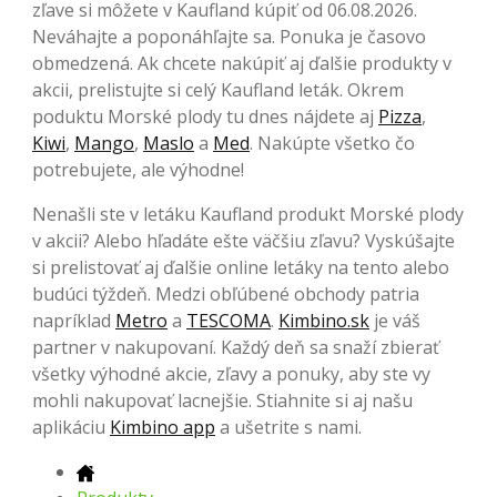
zľave si môžete v Kaufland kúpiť od 06.08.2026.
Neváhajte a poponáhľajte sa. Ponuka je časovo
obmedzená. Ak chcete nakúpiť aj ďalšie produkty v
akcii, prelistujte si celý Kaufland leták. Okrem
poduktu Morské plody tu dnes nájdete aj
Pizza
,
Kiwi
,
Mango
,
Maslo
a
Med
. Nakúpte všetko čo
potrebujete, ale výhodne!
Nenašli ste v letáku Kaufland produkt Morské plody
v akcii? Alebo hľadáte ešte väčšiu zľavu? Vyskúšajte
si prelistovať aj ďalšie online letáky na tento alebo
budúci týždeň. Medzi obľúbené obchody patria
napríklad
Metro
a
TESCOMA
.
Kimbino.sk
je váš
partner v nakupovaní. Každý deň sa snaží zbierať
všetky výhodné akcie, zľavy a ponuky, aby ste vy
mohli nakupovať lacnejšie. Stiahnite si aj našu
aplikáciu
Kimbino app
a ušetrite s nami.