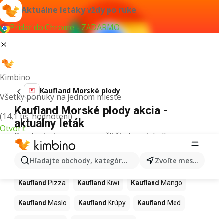
Aktuálne letáky vždy po ruke
Pridať do Chrome - ZADARMO
Kimbino
Kaufland Morské plody
Všetky ponuky na jednom mieste
Kaufland Morské plody akcia -
(14,1 tis. hodnotení)
aktuálny leták
Otvoriť
Pre daný výraz sme nenašli žiadne výsledky.
Ďalšie produkty v obchodoch
Hľadajte obchody, kategórie, produkty...
Zvoľte mesto
Kaufland
Kaufland
Pizza
Kaufland
Kiwi
Kaufland
Mango
Kaufland
Maslo
Kaufland
Krúpy
Kaufland
Med