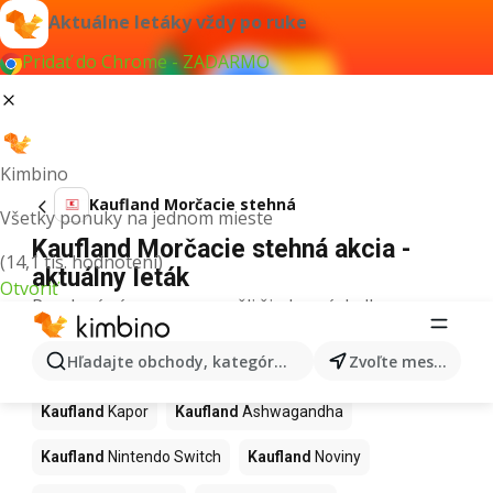
Aktuálne letáky vždy po ruke
Pridať do Chrome - ZADARMO
Kimbino
Kaufland Morčacie stehná
Všetky ponuky na jednom mieste
Kaufland Morčacie stehná akcia -
(14,1 tis. hodnotení)
aktuálny leták
Otvoriť
Pre daný výraz sme nenašli žiadne výsledky.
Ďalšie produkty v obchodoch
Hľadajte obchody, kategórie, produkty...
Zvoľte mesto
Kaufland
Kaufland
Kapor
Kaufland
Ashwagandha
Kaufland
Nintendo Switch
Kaufland
Noviny