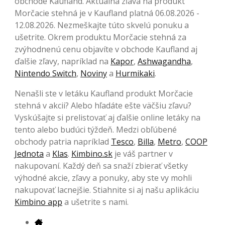
obchode Kaufland. Aktuálna zľava na produkt
Morčacie stehná je v Kaufland platná 06.08.2026 -
12.08.2026. Nezmeškajte túto skvelú ponuku a
ušetrite. Okrem produktu Morčacie stehná za
zvýhodnenú cenu objavíte v obchode Kaufland aj
ďalšie zľavy, napríklad na
Kapor
,
Ashwagandha
,
Nintendo Switch
,
Noviny
a
Hurmikaki
.
Nenašli ste v letáku Kaufland produkt Morčacie
stehná v akcii? Alebo hľadáte ešte väčšiu zľavu?
Vyskúšajte si prelistovať aj ďalšie online letáky na
tento alebo budúci týždeň. Medzi obľúbené
obchody patria napríklad
Tesco
,
Billa
,
Metro
,
COOP
Jednota
a
Klas
.
Kimbino.sk
je váš partner v
nakupovaní. Každý deň sa snaží zbierať všetky
výhodné akcie, zľavy a ponuky, aby ste vy mohli
nakupovať lacnejšie. Stiahnite si aj našu aplikáciu
Kimbino app
a ušetrite s nami.