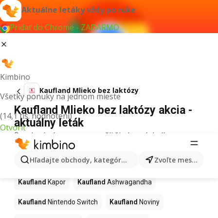
Aktuálne letáky vždy po ruke
Pridať do Chrome - ZADARMO
Kimbino
Kaufland Mlieko bez laktózy
Všetky ponuky na jednom mieste
Kaufland Mlieko bez laktózy akcia -
(14,1 tis. hodnotení)
aktuálny leták
Otvoriť
Pre daný výraz sme nenašli žiadne výsledky.
Ďalšie produkty v obchodoch
Hľadajte obchody, kategórie, produkty...
Zvoľte mesto
Kaufland
Kaufland
Kapor
Kaufland
Ashwagandha
Kaufland
Nintendo Switch
Kaufland
Noviny