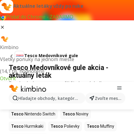
Aktuálne letáky vždy po ruke
Pridať do Chrome - ZADARMO
Kimbino
Tesco Medovníkové gule
Všetky ponuky na jednom mieste
Tesco Medovníkové gule akcia -
(14,1 tis. hodnotení)
aktuálny leták
Otvoriť
Pre daný výraz sme nenašli žiadne výsledky.
Ďalšie produkty v obchodoch Tesco
Hľadajte obchody, kategórie, produkty...
Zvoľte mesto
Tesco
Kapor
Tesco
Ashwagandha
Tesco
Nintendo Switch
Tesco
Noviny
Tesco
Hurmikaki
Tesco
Polievky
Tesco
Muffiny