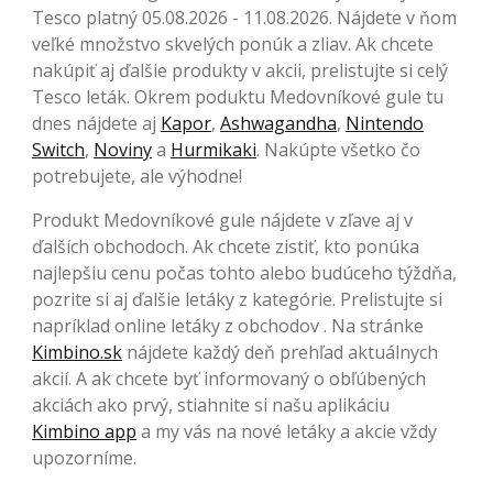
Tesco platný 05.08.2026 - 11.08.2026. Nájdete v ňom
veľké množstvo skvelých ponúk a zliav. Ak chcete
nakúpiť aj ďalšie produkty v akcii, prelistujte si celý
Tesco leták. Okrem poduktu Medovníkové gule tu
dnes nájdete aj
Kapor
,
Ashwagandha
,
Nintendo
Switch
,
Noviny
a
Hurmikaki
. Nakúpte všetko čo
potrebujete, ale výhodne!
Produkt Medovníkové gule nájdete v zľave aj v
ďalších obchodoch. Ak chcete zistiť, kto ponúka
najlepšiu cenu počas tohto alebo budúceho týždňa,
pozrite si aj ďalšie letáky z kategórie. Prelistujte si
napríklad online letáky z obchodov . Na stránke
Kimbino.sk
nájdete každý deň prehľad aktuálnych
akcií. A ak chcete byť informovaný o obľúbených
akciách ako prvý, stiahnite si našu aplikáciu
Kimbino app
a my vás na nové letáky a akcie vždy
upozorníme.