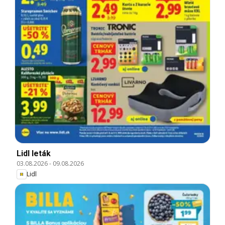
Lidl leták
03.08.2026
-
09.08.2026
Lidl