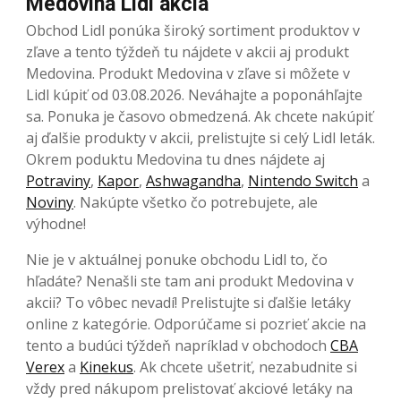
Medovina Lidl akcia
Obchod Lidl ponúka široký sortiment produktov v
zľave a tento týždeň tu nájdete v akcii aj produkt
Medovina. Produkt Medovina v zľave si môžete v
Lidl kúpiť od 03.08.2026. Neváhajte a poponáhľajte
sa. Ponuka je časovo obmedzená. Ak chcete nakúpiť
aj ďalšie produkty v akcii, prelistujte si celý Lidl leták.
Okrem poduktu Medovina tu dnes nájdete aj
Potraviny
,
Kapor
,
Ashwagandha
,
Nintendo Switch
a
Noviny
. Nakúpte všetko čo potrebujete, ale
výhodne!
Nie je v aktuálnej ponuke obchodu Lidl to, čo
hľadáte? Nenašli ste tam ani produkt Medovina v
akcii? To vôbec nevadí! Prelistujte si ďalšie letáky
online z kategórie. Odporúčame si pozrieť akcie na
tento a budúci týždeň napríklad v obchodoch
CBA
Verex
a
Kinekus
. Ak chcete ušetriť, nezabudnite si
vždy pred nákupom prelistovať akciové letáky na