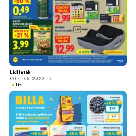
Lidl leták
03.08.2026
-
09.08.2026
Lidl