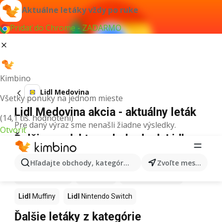
Aktuálne letáky vždy po ruke
Pridať do Chrome - ZADARMO
Kimbino
Lidl Medovina
Všetky ponuky na jednom mieste
Lidl Medovina akcia - aktuálny leták
(14,1 tis. hodnotení)
Pre daný výraz sme nenašli žiadne výsledky.
Otvoriť
Ďalšie produkty v obchodoch Lidl
Lidl
Hurmikaki
Lidl
Ashwagandha
Lidl
Brownies
Hľadajte obchody, kategórie, produkty...
Zvoľte mesto
Lidl
Guacamole
Lidl
Kapor
Lidl
LEGO Friends
Lidl
Muffiny
Lidl
Nintendo Switch
Ďalšie letáky z kategórie