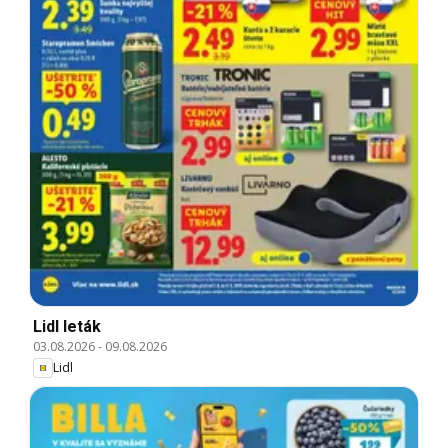
Lidl leták
03.08.2026
-
09.08.2026
Lidl