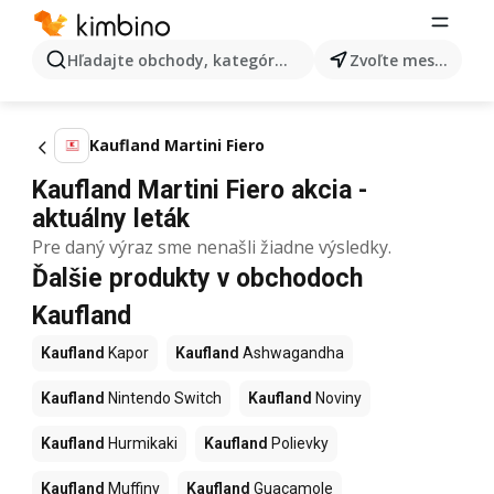
Hľadajte obchody, kategórie, produkty...
Zvoľte mesto
Kaufland Martini Fiero
Kaufland Martini Fiero akcia -
aktuálny leták
Pre daný výraz sme nenašli žiadne výsledky.
Ďalšie produkty v obchodoch
Kaufland
Kaufland
Kapor
Kaufland
Ashwagandha
Kaufland
Nintendo Switch
Kaufland
Noviny
Kaufland
Hurmikaki
Kaufland
Polievky
Kaufland
Muffiny
Kaufland
Guacamole