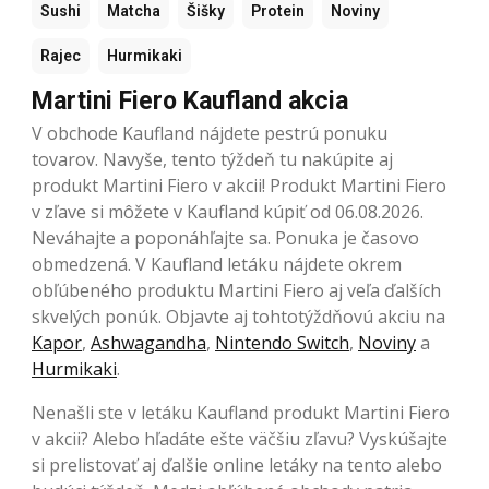
Sushi
Matcha
Šišky
Protein
Noviny
Rajec
Hurmikaki
Martini Fiero Kaufland akcia
V obchode Kaufland nájdete pestrú ponuku
tovarov. Navyše, tento týždeň tu nakúpite aj
produkt Martini Fiero v akcii! Produkt Martini Fiero
v zľave si môžete v Kaufland kúpiť od 06.08.2026.
Neváhajte a poponáhľajte sa. Ponuka je časovo
obmedzená. V Kaufland letáku nájdete okrem
obľúbeného produktu Martini Fiero aj veľa ďalších
skvelých ponúk. Objavte aj tohtotýždňovú akciu na
Kapor
,
Ashwagandha
,
Nintendo Switch
,
Noviny
a
Hurmikaki
.
Nenašli ste v letáku Kaufland produkt Martini Fiero
v akcii? Alebo hľadáte ešte väčšiu zľavu? Vyskúšajte
si prelistovať aj ďalšie online letáky na tento alebo