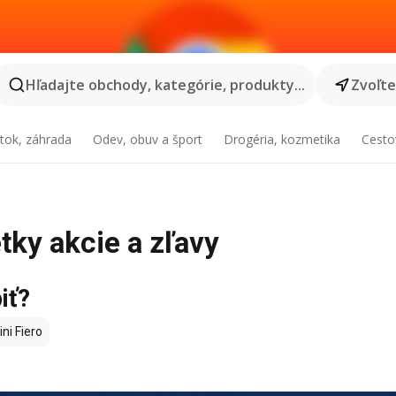
Hľadajte obchody, kategórie, produkty...
Zvoľt
tok, záhrada
Odev, obuv a šport
Drogéria, kozmetika
Cesto
etky akcie a zľavy
iť?
ni Fiero