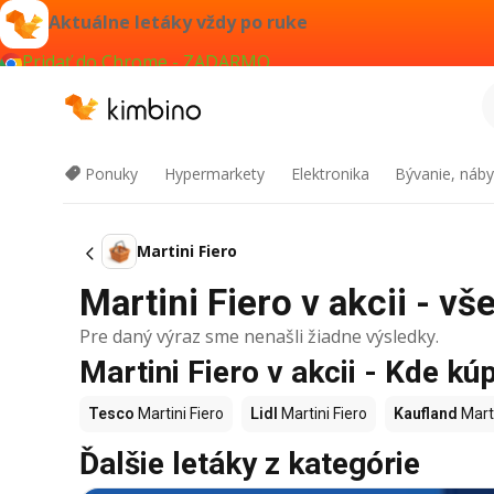
Aktuálne letáky vždy po ruke
Pridať do Chrome - ZADARMO
Ponuky
Hypermarkety
Elektronika
Bývanie, náby
Martini Fiero
Martini Fiero v akcii - vš
Pre daný výraz sme nenašli žiadne výsledky.
Martini Fiero v akcii - Kde kúp
Tesco
Martini Fiero
Lidl
Martini Fiero
Kaufland
Marti
Ďalšie letáky z kategórie