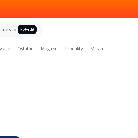
e mesto
Potvrdiť
vanie
Ostatné
Magazín
Produkty
Mestá