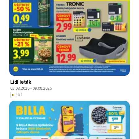
Lidl leták
03.08.2026
-
09.08.2026
Lidl