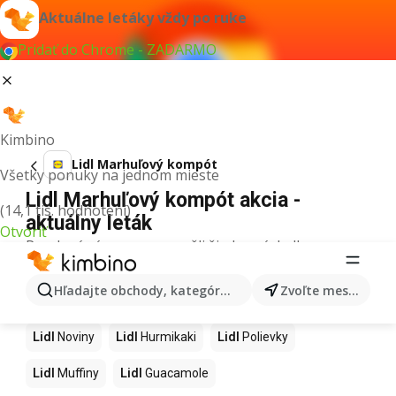
Aktuálne letáky vždy po ruke
Pridať do Chrome - ZADARMO
Kimbino
Lidl Marhuľový kompót
Všetky ponuky na jednom mieste
Lidl Marhuľový kompót akcia -
(14,1 tis. hodnotení)
aktuálny leták
Otvoriť
Pre daný výraz sme nenašli žiadne výsledky.
Ďalšie produkty v obchodoch Lidl
Hľadajte obchody, kategórie, produkty...
Zvoľte mesto
Lidl
Kapor
Lidl
Ashwagandha
Lidl
Nintendo Switch
Lidl
Noviny
Lidl
Hurmikaki
Lidl
Polievky
Lidl
Muffiny
Lidl
Guacamole