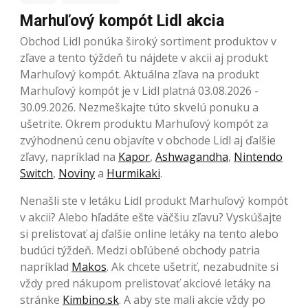
Marhuľový kompót Lidl akcia
Obchod Lidl ponúka široký sortiment produktov v
zľave a tento týždeň tu nájdete v akcii aj produkt
Marhuľový kompót. Aktuálna zľava na produkt
Marhuľový kompót je v Lidl platná 03.08.2026 -
30.09.2026. Nezmeškajte túto skvelú ponuku a
ušetrite. Okrem produktu Marhuľový kompót za
zvýhodnenú cenu objavíte v obchode Lidl aj ďalšie
zľavy, napríklad na
Kapor
,
Ashwagandha
,
Nintendo
Switch
,
Noviny
a
Hurmikaki
.
Nenašli ste v letáku Lidl produkt Marhuľový kompót
v akcii? Alebo hľadáte ešte väčšiu zľavu? Vyskúšajte
si prelistovať aj ďalšie online letáky na tento alebo
budúci týždeň. Medzi obľúbené obchody patria
napríklad
Makos
. Ak chcete ušetriť, nezabudnite si
vždy pred nákupom prelistovať akciové letáky na
stránke
Kimbino.sk
. A aby ste mali akcie vždy po