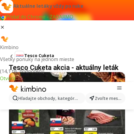
Aktuálne letáky vždy po ruke
Pridať do Chrome - ZADARMO
Kimbino
Tesco Cuketa
Všetky ponuky na jednom mieste
Tesco Cuketa akcia - aktuálny leták
(14,1 tis. hodnotení)
Otvoriť
Hľadajte obchody, kategórie, produkty...
Zvoľte mesto