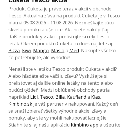
Cuketa Tesco akcia
Produkt Cuketa je práve teraz v akcii v obchode
Tesco. Aktuálna zľava na produkt Cuketa je v Tesco
platná 05.08.2026 - 11.08.2026. Nezmeškajte túto
skvelú ponuku a ušetrite. Ak chcete nakúpiť aj
ďalšie produkty v akcii, prelistujte si celý Tesco
leták. Okrem poduktu Cuketa tu dnes nájdete aj
Pizza
,
Kiwi
,
Mango
,
Maslo
a
Med
. Nakúpte všetko
čo potrebujete, ale výhodne!
Nenašli ste v letáku Tesco produkt Cuketa v akcii?
Alebo hľadáte ešte väčšiu zľavu? Vyskúšajte si
prelistovať aj ďalšie online letáky na tento alebo
budúci týždeň. Medzi obľúbené obchody patria
napríklad
Lidl
,
Tesco
,
Billa
,
Kaufland
a
Klas
.
Kimbino.sk
je váš partner v nakupovaní. Každý deň
sa snaží zbierať všetky výhodné akcie, zľavy a
ponuky, aby ste vy mohli nakupovať lacnejšie.
Stiahnite si aj našu aplikáciu
Kimbino app
a ušetrite