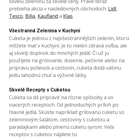
skvelú zeleninu za skvelé ceny. Práve teraz
prebieha akcia v nasledovných obchodoch:
Lidl
,
Tesco
,
Billa
,
Kaufland
a
Klas
.
Všestranná Zelenina v Kuchyni
Cuketa je jednou z najvšestrannějších zelenín, ktorú
môžete mať v kuchyni. Je to nielen zdravá voľba, ale
aj skvelý doplnok do mnohých jedál. Či už ju
použijete na grilovanie, dusenie, pečenie alebo na
prípravu polievok a cestovín, cuketa dodá vášmu
jedlu lahodnú chuť a výživné látky.
Skvelé Recepty s Cuketou
Cuketa sa dá pripraviť na rôzne spôsoby a vo
viacerých receptoch. Od jednoduchých príloh po
hlavné jedlá. Skúste napríklad grilovanú cuketu so
zeleninovým šalátom, cestoviny s cuketou a
paradajkami alebo plnenú cuketu syrom. Veľa
receptov s cuketov nájdete tu