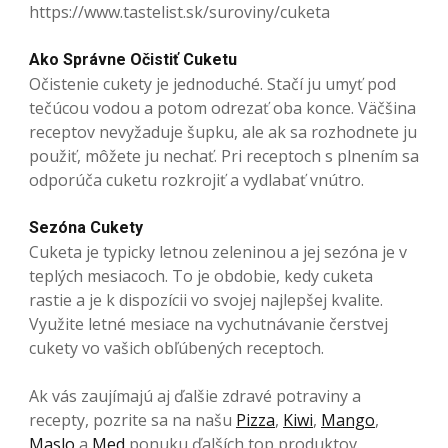
https://www.tastelist.sk/suroviny/cuketa
Ako Správne Očistiť Cuketu
Očistenie cukety je jednoduché. Stačí ju umyť pod
tečúcou vodou a potom odrezať oba konce. Väčšina
receptov nevyžaduje šupku, ale ak sa rozhodnete ju
použiť, môžete ju nechať. Pri receptoch s plnením sa
odporúča cuketu rozkrojiť a vydlabať vnútro.
Sezóna Cukety
Cuketa je typicky letnou zeleninou a jej sezóna je v
teplých mesiacoch. To je obdobie, kedy cuketa
rastie a je k dispozícii vo svojej najlepšej kvalite.
Využite letné mesiace na vychutnávanie čerstvej
cukety vo vašich obľúbených receptoch.
Ak vás zaujímajú aj ďalšie zdravé potraviny a
recepty, pozrite sa na našu
Pizza
,
Kiwi
,
Mango
,
Maslo
a
Med
ponuku ďalších top produktov.