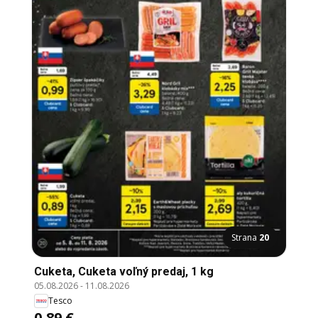
Strana
20
Cuketa, Cuketa voľný predaj, 1 kg
05.08.2026
-
11.08.2026
Tesco
0,89 €