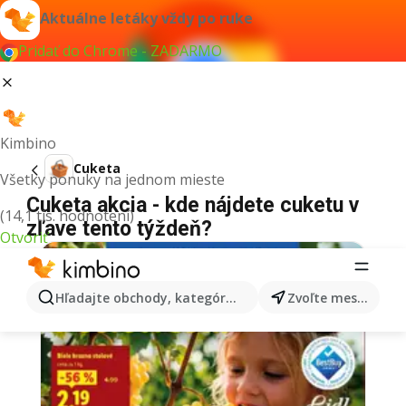
Aktuálne letáky vždy po ruke
Pridať do Chrome - ZADARMO
Kimbino
Cuketa
Všetky ponuky na jednom mieste
Cuketa akcia - kde nájdete cuketu v
(14,1 tis. hodnotení)
zľave tento týždeň?
Otvoriť
Hľadajte obchody, kategórie, produkty...
Zvoľte mesto