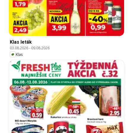
Klas leták
03.08.2026
-
09.08.2026
Klas