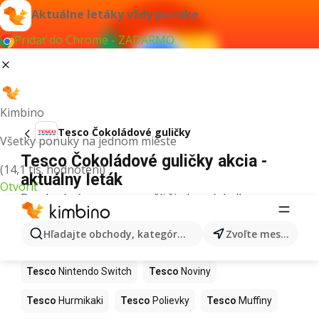
Aktuálne letáky vždy po ruke
Pridať do Chrome - ZADARMO
Kimbino
Tesco Čokoládové guličky
Všetky ponuky na jednom mieste
Tesco Čokoládové guličky akcia -
(14,1 tis. hodnotení)
aktuálny leták
Otvoriť
Pre daný výraz sme nenašli žiadne výsledky.
Ďalšie produkty v obchodoch Tesco
Hľadajte obchody, kategórie, produkty...
Zvoľte mesto
Tesco
Kapor
Tesco
Ashwagandha
Tesco
Nintendo Switch
Tesco
Noviny
Tesco
Hurmikaki
Tesco
Polievky
Tesco
Muffiny