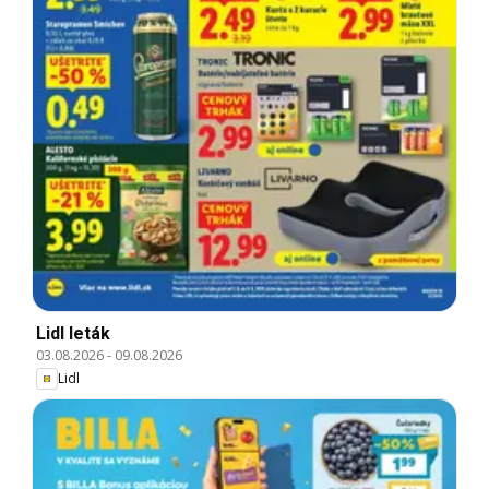
Lidl leták
03.08.2026
-
09.08.2026
Lidl