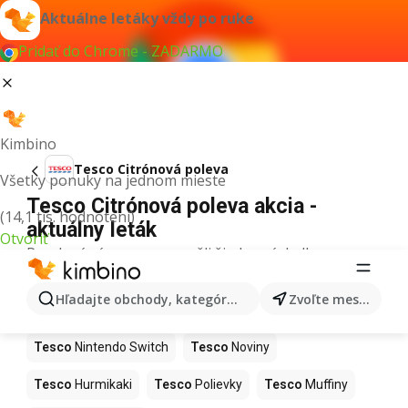
Aktuálne letáky vždy po ruke
Pridať do Chrome - ZADARMO
Kimbino
Tesco Citrónová poleva
Všetky ponuky na jednom mieste
Tesco Citrónová poleva akcia -
(14,1 tis. hodnotení)
aktuálny leták
Otvoriť
Pre daný výraz sme nenašli žiadne výsledky.
Ďalšie produkty v obchodoch Tesco
Hľadajte obchody, kategórie, produkty...
Zvoľte mesto
Tesco
Kapor
Tesco
Ashwagandha
Tesco
Nintendo Switch
Tesco
Noviny
Tesco
Hurmikaki
Tesco
Polievky
Tesco
Muffiny