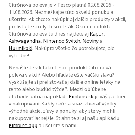
Citrónová poleva je v Tesco platná 05.08.2026 -
11.08.2026. Nezmeškajte túto skvelú ponuku a
ušetrite. Ak chcete nakúpiť aj ďalšie produkty v akcii,
prelistujte si celý Tesco leták. Okrem poduktu
Citrónová poleva tu dnes nájdete aj
Kapor
,
Ashwagandha
,
Nintendo Switch
,
Noviny
a
Hurmikaki
. Nakúpte všetko čo potrebujete, ale
výhodne!
Nenašli ste v letáku Tesco produkt Citrónová
poleva v akcii? Alebo hľadáte ešte väčšiu zľavu?
Vyskúšajte si prelistovať aj ďalšie online letáky na
tento alebo budúci týždeň. Medzi obľúbené
obchody patria napríklad .
Kimbino.sk
je váš partner
v nakupovaní. Každý deň sa snaží zbierať všetky
výhodné akcie, zľavy a ponuky, aby ste vy mohli
nakupovať lacnejšie. Stiahnite si aj našu aplikáciu
Kimbino app
a ušetrite s nami.