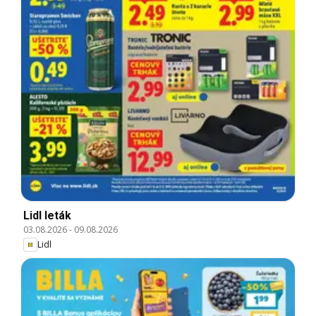
Lidl leták
03.08.2026
-
09.08.2026
Lidl