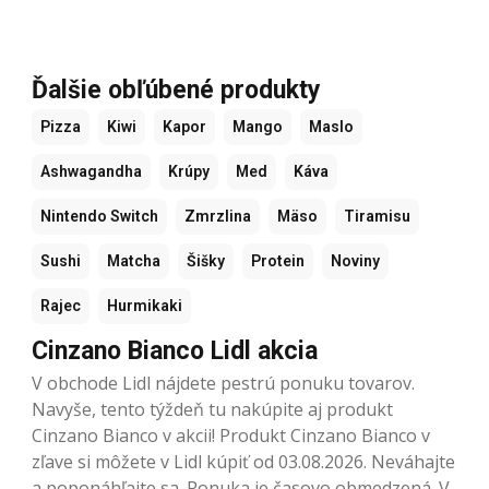
Ďalšie obľúbené produkty
Pizza
Kiwi
Kapor
Mango
Maslo
Ashwagandha
Krúpy
Med
Káva
Nintendo Switch
Zmrzlina
Mäso
Tiramisu
Sushi
Matcha
Šišky
Protein
Noviny
Rajec
Hurmikaki
Cinzano Bianco Lidl akcia
V obchode Lidl nájdete pestrú ponuku tovarov.
Navyše, tento týždeň tu nakúpite aj produkt
Cinzano Bianco v akcii! Produkt Cinzano Bianco v
zľave si môžete v Lidl kúpiť od 03.08.2026. Neváhajte
a poponáhľajte sa. Ponuka je časovo obmedzená. V