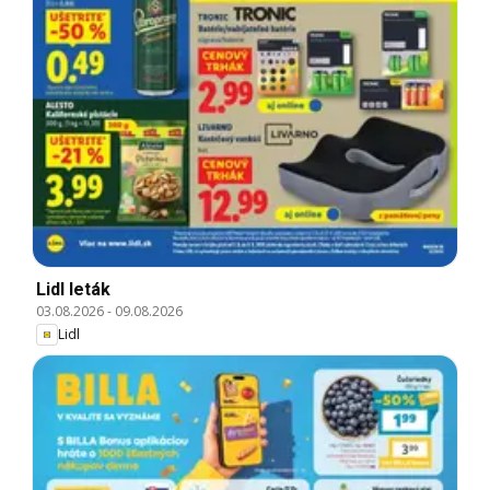
Lidl leták
03.08.2026
-
09.08.2026
Lidl