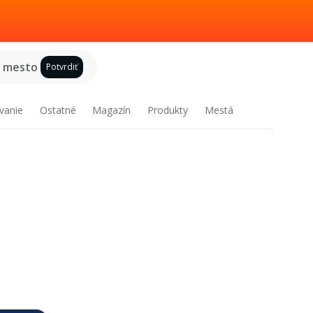
e mesto
Potvrdiť
vanie
Ostatné
Magazín
Produkty
Mestá