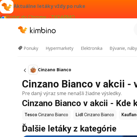
Aktuálne letáky vždy po ruke
Pridať do Chrome - ZADARMO
Ponuky
Hypermarkety
Elektronika
Bývanie, náby
Cinzano Bianco
Cinzano Bianco v akcii - 
Pre daný výraz sme nenašli žiadne výsledky.
Cinzano Bianco v akcii - Kde 
Tesco
Cinzano Bianco
Lidl
Cinzano Bianco
Kauflan
Ďalšie letáky z kategórie