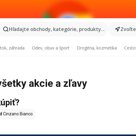
Hľadajte obchody, kategórie, produkty...
Zvoľt
tok, záhrada
Odev, obuv a šport
Drogéria, kozmetika
Cesto
všetky akcie a zľavy
kúpiť?
d
Cinzano Bianco