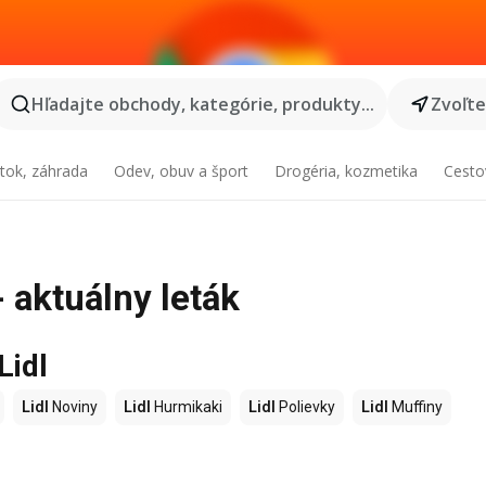
Hľadajte obchody, kategórie, produkty...
Zvoľt
tok, záhrada
Odev, obuv a šport
Drogéria, kozmetika
Cesto
- aktuálny leták
Lidl
Lidl
Noviny
Lidl
Hurmikaki
Lidl
Polievky
Lidl
Muffiny