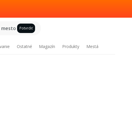
e mesto
Potvrdiť
vanie
Ostatné
Magazín
Produkty
Mestá