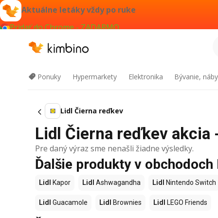
Aktuálne letáky vždy po ruke
Pridať do Chrome - ZADARMO
Ponuky
Hypermarkety
Elektronika
Bývanie, náby
Lidl Čierna reďkev
Lidl Čierna reďkev akcia 
Pre daný výraz sme nenašli žiadne výsledky.
Ďalšie produkty v obchodoch 
Lidl
Kapor
Lidl
Ashwagandha
Lidl
Nintendo Switch
Lidl
Guacamole
Lidl
Brownies
Lidl
LEGO Friends