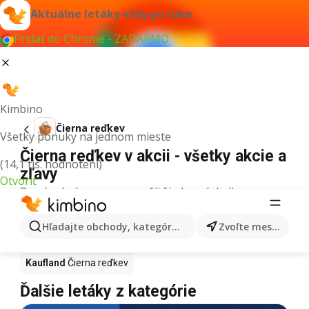
Aktuálne letáky vždy po ruke
Pridať do Chrome - ZADARMO
Kimbino
Čierna reďkev
Všetky ponuky na jednom mieste
Čierna reďkev v akcii - všetky akcie a
(14,1 tis. hodnotení)
zľavy
Otvoriť
Pre daný výraz sme nenašli žiadne výsledky.
Čierna reďkev v akcii - Kde kúpiť?
Hľadajte obchody, kategórie, produkty...
Zvoľte mesto
Tesco
Čierna reďkev
Lidl
Čierna reďkev
Kaufland
Čierna reďkev
Ďalšie letáky z kategórie