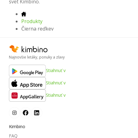
svet Kimbino.
Produkty
Čierna reďkev
Najnovšie letáky, ponuky a zľavy
Stiahnuť v
Stiahnuť v
Stiahnuť v
Kimbino
FAQ