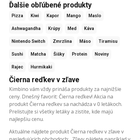
Ďalšie obľúbené produkty
Pizza
Kiwi
Kapor
Mango
Maslo
Ashwagandha
Krúpy
Med
Káva
Nintendo Switch
Zmrzlina
Mäso
Tiramisu
Sushi
Matcha
Šišky
Protein
Noviny
Rajec
Hurmikaki
Čierna reďkev v zľave
Kimbino vám vždy prináša produkty za najnižšie
ceny. Dnešný favorit: Čierna reďkev! Akcia na
produkt Čierna reďkev sa nachádza v 0 letákoch.
Prelistujte si všetky letáky a zistite, kde majú
najlepšiu cenu.
Aktuálne nájdete produkt Čierna reďkev v zľave v
nasledujúcich obchodoch: . Zľavy nájdete napríklad v