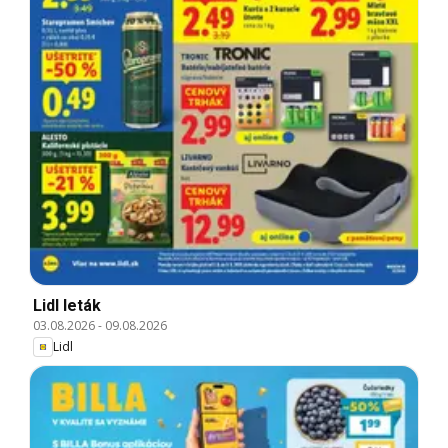
Lidl leták
03.08.2026
-
09.08.2026
Lidl