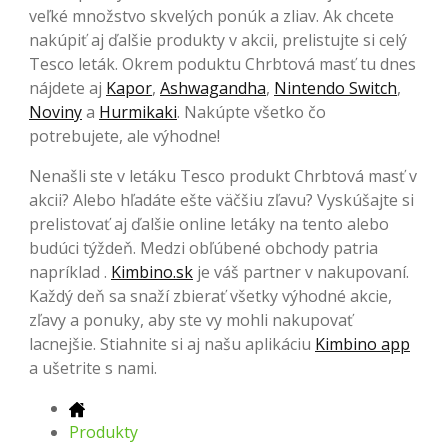
veľké množstvo skvelých ponúk a zliav. Ak chcete
nakúpiť aj ďalšie produkty v akcii, prelistujte si celý
Tesco leták. Okrem poduktu Chrbtová masť tu dnes
nájdete aj
Kapor
,
Ashwagandha
,
Nintendo Switch
,
Noviny
a
Hurmikaki
. Nakúpte všetko čo
potrebujete, ale výhodne!
Nenašli ste v letáku Tesco produkt Chrbtová masť v
akcii? Alebo hľadáte ešte väčšiu zľavu? Vyskúšajte si
prelistovať aj ďalšie online letáky na tento alebo
budúci týždeň. Medzi obľúbené obchody patria
napríklad .
Kimbino.sk
je váš partner v nakupovaní.
Každý deň sa snaží zbierať všetky výhodné akcie,
zľavy a ponuky, aby ste vy mohli nakupovať
lacnejšie. Stiahnite si aj našu aplikáciu
Kimbino app
a ušetrite s nami.
Produkty