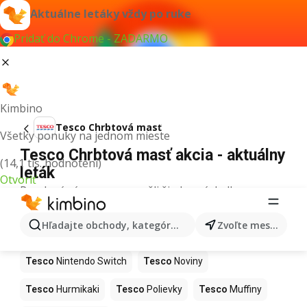
Aktuálne letáky vždy po ruke
Pridať do Chrome - ZADARMO
Kimbino
Tesco Chrbtová masť
Všetky ponuky na jednom mieste
Tesco Chrbtová masť akcia - aktuálny
(14,1 tis. hodnotení)
leták
Otvoriť
Pre daný výraz sme nenašli žiadne výsledky.
Ďalšie produkty v obchodoch Tesco
Hľadajte obchody, kategórie, produkty...
Zvoľte mesto
Tesco
Kapor
Tesco
Ashwagandha
Tesco
Nintendo Switch
Tesco
Noviny
Tesco
Hurmikaki
Tesco
Polievky
Tesco
Muffiny