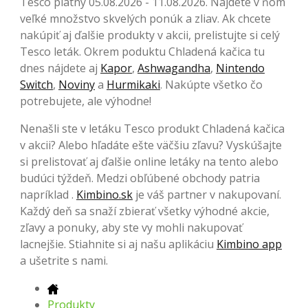
Tesco platný 05.08.2026 - 11.08.2026. Nájdete v ňom
veľké množstvo skvelých ponúk a zliav. Ak chcete
nakúpiť aj ďalšie produkty v akcii, prelistujte si celý
Tesco leták. Okrem poduktu Chladená kačica tu
dnes nájdete aj
Kapor
,
Ashwagandha
,
Nintendo
Switch
,
Noviny
a
Hurmikaki
. Nakúpte všetko čo
potrebujete, ale výhodne!
Nenašli ste v letáku Tesco produkt Chladená kačica
v akcii? Alebo hľadáte ešte väčšiu zľavu? Vyskúšajte
si prelistovať aj ďalšie online letáky na tento alebo
budúci týždeň. Medzi obľúbené obchody patria
napríklad .
Kimbino.sk
je váš partner v nakupovaní.
Každý deň sa snaží zbierať všetky výhodné akcie,
zľavy a ponuky, aby ste vy mohli nakupovať
lacnejšie. Stiahnite si aj našu aplikáciu
Kimbino app
a ušetrite s nami.
Produkty