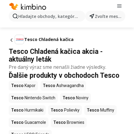
Hľadajte obchody, kategórie, produkty...
Zvoľte mesto
Tesco Chladená kačica
Tesco Chladená kačica akcia -
aktuálny leták
Pre daný výraz sme nenašli žiadne výsledky.
Ďalšie produkty v obchodoch Tesco
Tesco
Kapor
Tesco
Ashwagandha
Tesco
Nintendo Switch
Tesco
Noviny
Tesco
Hurmikaki
Tesco
Polievky
Tesco
Muffiny
Tesco
Guacamole
Tesco
Brownies