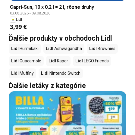
Capri-Sun, 10 x 0,2 l = 2 l, rôzne druhy
03.08.2026
-
09.08.2026
Lidl
3,99 €
Ďalšie produkty v obchodoch Lidl
Lidl
Hurmikaki
Lidl
Ashwagandha
Lidl
Brownies
Lidl
Guacamole
Lidl
Kapor
Lidl
LEGO Friends
Lidl
Muffiny
Lidl
Nintendo Switch
Ďalšie letáky z kategórie