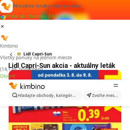
Aktuálne letáky vždy po ruke
Pridať do Chrome - ZADARMO
Kimbino
Lidl Capri-Sun
Všetky ponuky na jednom mieste
Lidl Capri-Sun akcia - aktuálny leták
(14,1 tis. hodnotení)
Otvoriť
Hľadajte obchody, kategórie, produkty...
Zvoľte mesto