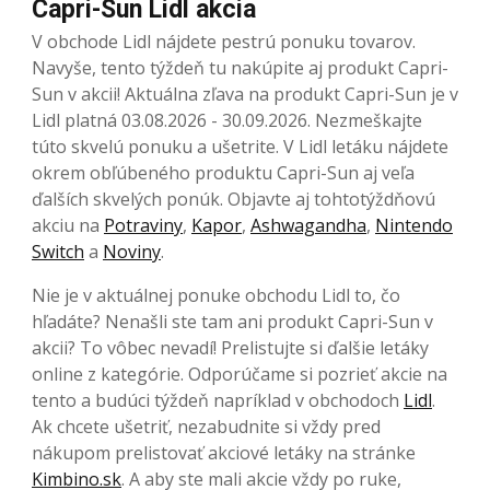
Capri-Sun Lidl akcia
V obchode Lidl nájdete pestrú ponuku tovarov.
Navyše, tento týždeň tu nakúpite aj produkt Capri-
Sun v akcii! Aktuálna zľava na produkt Capri-Sun je v
Lidl platná 03.08.2026 - 30.09.2026. Nezmeškajte
túto skvelú ponuku a ušetrite. V Lidl letáku nájdete
okrem obľúbeného produktu Capri-Sun aj veľa
ďalších skvelých ponúk. Objavte aj tohtotýždňovú
akciu na
Potraviny
,
Kapor
,
Ashwagandha
,
Nintendo
Switch
a
Noviny
.
Nie je v aktuálnej ponuke obchodu Lidl to, čo
hľadáte? Nenašli ste tam ani produkt Capri-Sun v
akcii? To vôbec nevadí! Prelistujte si ďalšie letáky
online z kategórie. Odporúčame si pozrieť akcie na
tento a budúci týždeň napríklad v obchodoch
Lidl
.
Ak chcete ušetriť, nezabudnite si vždy pred
nákupom prelistovať akciové letáky na stránke
Kimbino.sk
. A aby ste mali akcie vždy po ruke,