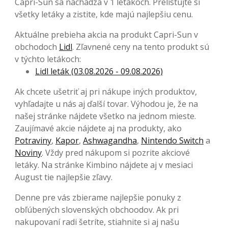
Capri-Sun sa nachádza v 1 letákoch. Prelistujte si
všetky letáky a zistite, kde majú najlepšiu cenu.
Aktuálne prebieha akcia na produkt Capri-Sun v
obchodoch
Lidl
. Zľavnené ceny na tento produkt sú
v týchto letákoch:
Lidl leták (03.08.2026 - 09.08.2026)
Ak chcete ušetriť aj pri nákupe iných produktov,
vyhľadajte u nás aj ďalší tovar. Výhodou je, že na
našej stránke nájdete všetko na jednom mieste.
Zaujímavé akcie nájdete aj na produkty, ako
Potraviny
,
Kapor
,
Ashwagandha
,
Nintendo Switch
a
Noviny
. Vždy pred nákupom si pozrite akciové
letáky. Na stránke Kimbino nájdete aj v mesiaci
August tie najlepšie zľavy.
Denne pre vás zbierame najlepšie ponuky z
obľúbených slovenských obchoodov. Ak pri
nakupovaní radi šetríte, stiahnite si aj našu