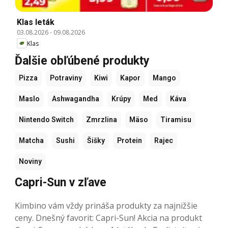
Klas leták
03.08.2026
-
09.08.2026
Klas
Ďalšie obľúbené produkty
Pizza
Potraviny
Kiwi
Kapor
Mango
Maslo
Ashwagandha
Krúpy
Med
Káva
Nintendo Switch
Zmrzlina
Mäso
Tiramisu
Matcha
Sushi
Šišky
Protein
Rajec
Noviny
Capri-Sun v zľave
Kimbino vám vždy prináša produkty za najnižšie
ceny. Dnešný favorit: Capri-Sun! Akcia na produkt