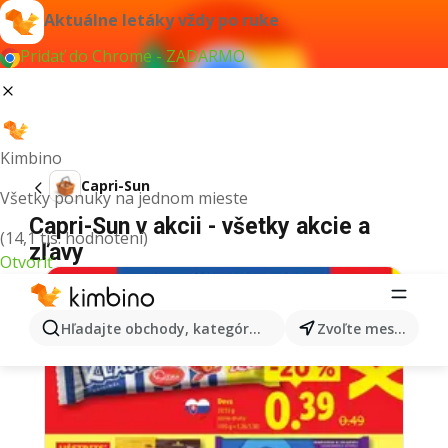
Aktuálne letáky vždy po ruke
Pridať do Chrome - ZADARMO
Kimbino
Capri-Sun
Všetky ponuky na jednom mieste
Capri-Sun v akcii - všetky akcie a
(14,1 tis. hodnotení)
zľavy
Otvoriť
Hľadajte obchody, kategórie, produkty...
Zvoľte mesto