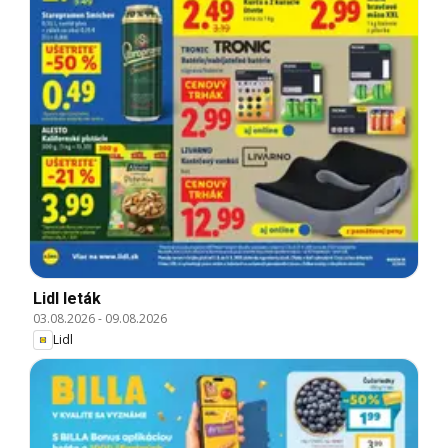
Lidl leták
03.08.2026
-
09.08.2026
Lidl