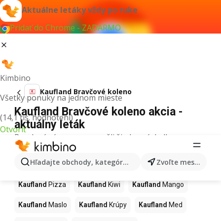
Aktuálne letáky vždy po ruke
Pridať do Chrome - ZADARMO
Kimbino
Kaufland Bravčové koleno
Všetky ponuky na jednom mieste
Kaufland Bravčové koleno akcia -
(14,1 tis. hodnotení)
aktuálny leták
Otvoriť
Pre daný výraz sme nenašli žiadne výsledky.
Ďalšie produkty v obchodoch
Hľadajte obchody, kategórie, produkty...
Zvoľte mesto
Kaufland
Kaufland
Pizza
Kaufland
Kiwi
Kaufland
Mango
Kaufland
Maslo
Kaufland
Krúpy
Kaufland
Med