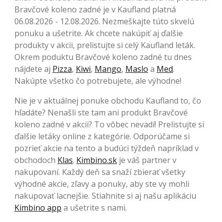
Bravčové koleno zadné je v Kaufland platná
06.08.2026 - 12.08.2026. Nezmeškajte túto skvelú
ponuku a ušetrite. Ak chcete nakúpiť aj ďalšie
produkty v akcii, prelistujte si celý Kaufland leták.
Okrem poduktu Bravčové koleno zadné tu dnes
nájdete aj
Pizza
,
Kiwi
,
Mango
,
Maslo
a
Med
.
Nakúpte všetko čo potrebujete, ale výhodne!
Nie je v aktuálnej ponuke obchodu Kaufland to, čo
hľadáte? Nenašli ste tam ani produkt Bravčové
koleno zadné v akcii? To vôbec nevadí! Prelistujte si
ďalšie letáky online z kategórie. Odporúčame si
pozrieť akcie na tento a budúci týždeň napríklad v
obchodoch
Klas
.
Kimbino.sk
je váš partner v
nakupovaní. Každý deň sa snaží zbierať všetky
výhodné akcie, zľavy a ponuky, aby ste vy mohli
nakupovať lacnejšie. Stiahnite si aj našu aplikáciu
Kimbino app
a ušetrite s nami.