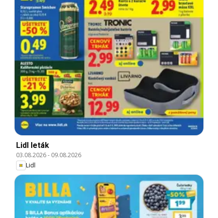
Lidl leták
03.08.2026
-
09.08.2026
Lidl