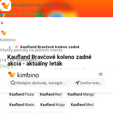
Aktuálne letáky vždy po ruke
Pridať do Chrome - ZADARMO
Kimbino
Kaufland Bravčové koleno zadné
Všetky ponuky na jednom mieste
Kaufland Bravčové koleno zadné
(14,1 tis. hodnotení)
akcia - aktuálny leták
Otvoriť
Pre daný výraz sme nenašli žiadne výsledky.
Ďalšie produkty v obchodoch
Hľadajte obchody, kategórie, produkty...
Zvoľte mesto
Kaufland
Kaufland
Pizza
Kaufland
Kiwi
Kaufland
Mango
Kaufland
Maslo
Kaufland
Krúpy
Kaufland
Med