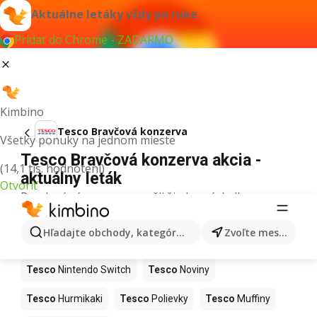
Aktuálne letáky vždy po ruke
Pridať do Chrome - ZADARMO
Kimbino
Tesco Bravčová konzerva
Všetky ponuky na jednom mieste
Tesco Bravčová konzerva akcia -
(14,1 tis. hodnotení)
aktuálny leták
Otvoriť
Pre daný výraz sme nenašli žiadne výsledky.
Ďalšie produkty v obchodoch Tesco
Hľadajte obchody, kategórie, produkty...
Zvoľte mesto
Tesco
Kapor
Tesco
Ashwagandha
Tesco
Nintendo Switch
Tesco
Noviny
Tesco
Hurmikaki
Tesco
Polievky
Tesco
Muffiny