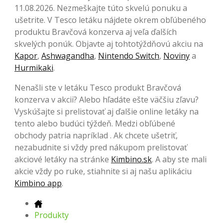
11.08.2026. Nezmeškajte túto skvelú ponuku a
ušetrite. V Tesco letáku nájdete okrem obľúbeného
produktu Bravčová konzerva aj veľa ďalších
skvelých ponúk. Objavte aj tohtotýždňovú akciu na
Kapor
,
Ashwagandha
,
Nintendo Switch
,
Noviny
a
Hurmikaki
.
Nenašli ste v letáku Tesco produkt Bravčová
konzerva v akcii? Alebo hľadáte ešte väčšiu zľavu?
Vyskúšajte si prelistovať aj ďalšie online letáky na
tento alebo budúci týždeň. Medzi obľúbené
obchody patria napríklad . Ak chcete ušetriť,
nezabudnite si vždy pred nákupom prelistovať
akciové letáky na stránke
Kimbino.sk
. A aby ste mali
akcie vždy po ruke, stiahnite si aj našu aplikáciu
Kimbino app
.
Produkty