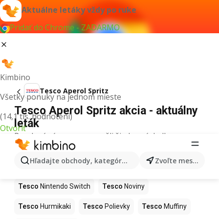
Aktuálne letáky vždy po ruke
Pridať do Chrome - ZADARMO
Kimbino
Tesco Aperol Spritz
Všetky ponuky na jednom mieste
Tesco Aperol Spritz akcia - aktuálny
(14,1 tis. hodnotení)
leták
Otvoriť
Pre daný výraz sme nenašli žiadne výsledky.
Ďalšie produkty v obchodoch Tesco
Hľadajte obchody, kategórie, produkty...
Zvoľte mesto
Tesco
Kapor
Tesco
Ashwagandha
Tesco
Nintendo Switch
Tesco
Noviny
Tesco
Hurmikaki
Tesco
Polievky
Tesco
Muffiny