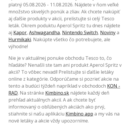
platný 05.08.2026 - 11.08.2026. Nájdete v ňom veľké
množstvo skvelých ponúk a zliav. Ak chcete nakúpiť
aj ďalšie produkty v akcii, prelistujte si celý Tesco
leták. Okrem poduktu Aperol Spritz tu dnes nájdete
aj
Kapor
,
Ashwagandha
,
Nintendo Switch
,
Noviny
a
Hurmikaki
. Nakúpte všetko čo potrebujete, ale
výhodne!
Nie je v aktuálnej ponuke obchodu Tesco to, čo
hľadáte? Nenašli ste tam ani produkt Aperol Spritz v
akcii? To vôbec nevadí! Prelistujte si ďalšie letáky
online z kategórie. Odporúčame si pozrieť akcie na
tento a budúci týždeň napríklad v obchodoch
KON -
RAD
. Na stránke
Kimbino.sk
nájdete každý deň
prehľad aktuálnych akcií. A ak chcete byť
informovaný o obľúbených akciách ako prvý,
stiahnite si našu aplikáciu
Kimbino app
a my vás na
nové letáky a akcie vždy upozorníme.