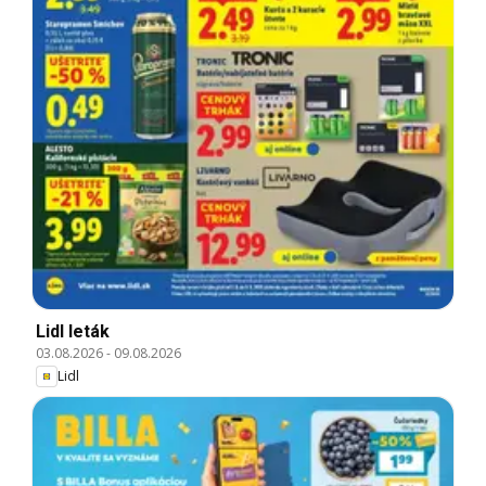
Lidl leták
03.08.2026
-
09.08.2026
Lidl