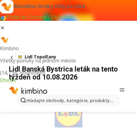
Aktuálne letáky vždy po ruke
Pridať do Chrome - ZADARMO
Kimbino
Lidl Topoľčany
Všetky ponuky na jednom mieste
Lidl Banská Bystrica leták na tento
(14,1 tis. hodnotení)
týždeň od 10.08.2026
Otvoriť
REKLAMA
Hľadajte obchody, kategórie, produkty...