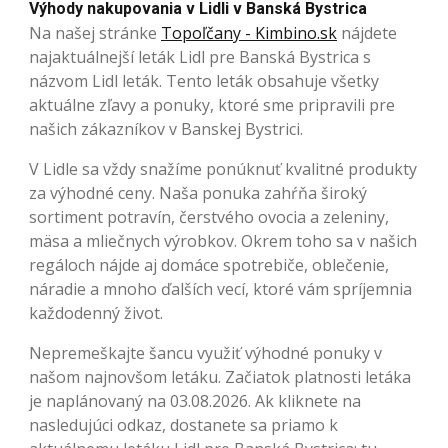
Výhody nakupovania v Lidli v Banská Bystrica
Na našej stránke
Topoľčany - Kimbino.sk
nájdete
najaktuálnejší leták Lidl pre Banská Bystrica s
názvom Lidl leták. Tento leták obsahuje všetky
aktuálne zľavy a ponuky, ktoré sme pripravili pre
našich zákazníkov v Banskej Bystrici.
V Lidle sa vždy snažíme ponúknuť kvalitné produkty
za výhodné ceny. Naša ponuka zahŕňa široký
sortiment potravín, čerstvého ovocia a zeleniny,
mäsa a mliečnych výrobkov. Okrem toho sa v našich
regáloch nájde aj domáce spotrebiče, oblečenie,
náradie a mnoho ďalších vecí, ktoré vám spríjemnia
každodenný život.
Nepremeškajte šancu využiť výhodné ponuky v
našom najnovšom letáku. Začiatok platnosti letáka
je naplánovaný na 03.08.2026. Ak kliknete na
nasledujúci odkaz, dostanete sa priamo k