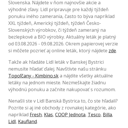
Slovenska. Nájdete v ňom najnovšie akcie a
výhodné zľavy. Lidl pripravuje pre každý týždeň
ponuku iného zamerania, často to býva napríklad
XXL týždeň, Americký týždeň, týždeň Česko-
Slovenských výrobkov, či týždeň zameraný na
bezlepkové a BIO výrobky. Aktuálny leták je platný
od 03.08.2026 - 09.08.2026. Okrem papierovej verzie
si môžete pozrieť aj online leták, ktorý nájdete
zde
.
Takže ak hľadáte Lidl leták v Banskej Bystrici
nemusíte hľadať ďalej. Navštívte našu stránku
Topoľčany - Kimbino.sk
a nájdite všetky aktuálne
letáky na jednom mieste. Nezmeškajte žiadnu
výhodnú ponuku a začnite nakupovať s rozumom.
Nenašli ste v Lidl Banská Bystrica to, čo ste hľadali?
Pozrite si aj iné obchody z rovnakej kategórie, ako
napríklad
Fresh
,
Klas
,
COOP Jednota
,
Tesco
,
Billa
,
Lidl
,
Kaufland
.