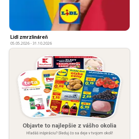
Lidl zmrzlináreň
05.05.2026
-
31.10.2026
Objavte to najlepšie z vášho okolia
Hľadáš inšpiráciu? Sleduj čo sa deje v tvojom okolí!