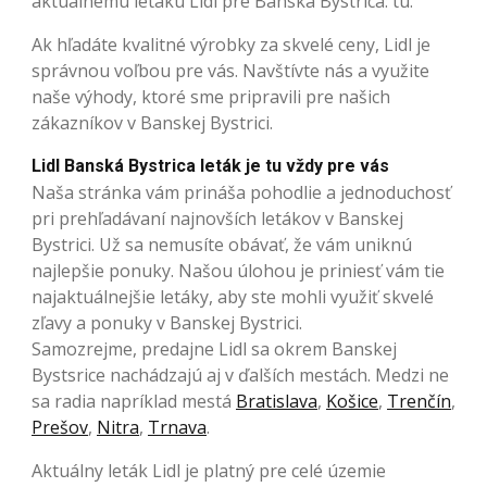
aktuálnemu letáku Lidl pre Banská Bystrica: tu.
Ak hľadáte kvalitné výrobky za skvelé ceny, Lidl je
správnou voľbou pre vás. Navštívte nás a využite
naše výhody, ktoré sme pripravili pre našich
zákazníkov v Banskej Bystrici.
Lidl Banská Bystrica leták je tu vždy pre vás
Naša stránka vám prináša pohodlie a jednoduchosť
pri prehľadávaní najnovších letákov v Banskej
Bystrici. Už sa nemusíte obávať, že vám uniknú
najlepšie ponuky. Našou úlohou je priniesť vám tie
najaktuálnejšie letáky, aby ste mohli využiť skvelé
zľavy a ponuky v Banskej Bystrici.
Samozrejme, predajne Lidl sa okrem Banskej
Bystsrice nachádzajú aj v ďalších mestách. Medzi ne
sa radia napríklad mestá
Bratislava
,
Košice
,
Trenčín
,
Prešov
,
Nitra
,
Trnava
.
Aktuálny leták Lidl je platný pre celé územie